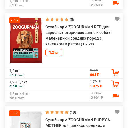
3 388 ₽
1,2 кг х 4 шт
2 763 ₽
576 ₽ за кг
(5)
-14%
Сухой корм ZOOGURMAN RED для
взрослых стерилизованных собак
маленьких и средних пород с
ягненком и рисом (1,2 кг)
1,2 кг
937 ₽
1,2 кг
804 ₽
670 ₽ за кг
1 874 ₽
1,2 + 1,2 кг
1 475 ₽
615 ₽ за кг
3 748 ₽
1,2 кг х 4 шт
2 901 ₽
605 ₽ за кг
(19)
-10%
Сухой корм ZOOGURMAN PUPPY &
MOTHER для щенков средних и