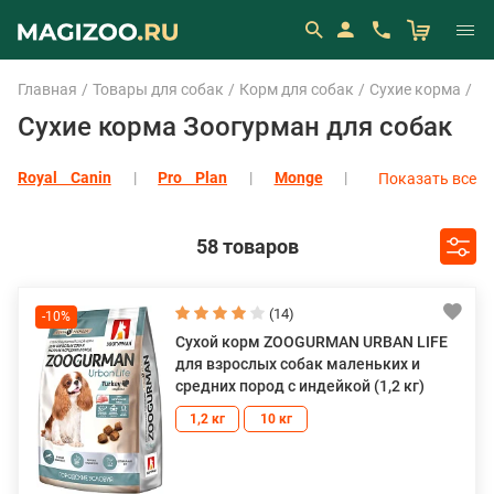
Главная
Товары для собак
Корм для собак
Сухие корма
Зо
Сухие корма Зоогурман для собак
Royal Canin
Pro Plan
Monge
Показать все
Eukanuba
1st Choice
Ajo
All Dogs
Alleva
Показать все
58 товаров
(14)
-10%
Сухой корм ZOOGURMAN URBAN LIFE
для взрослых собак маленьких и
средних пород с индейкой (1,2 кг)
1,2 кг
10 кг