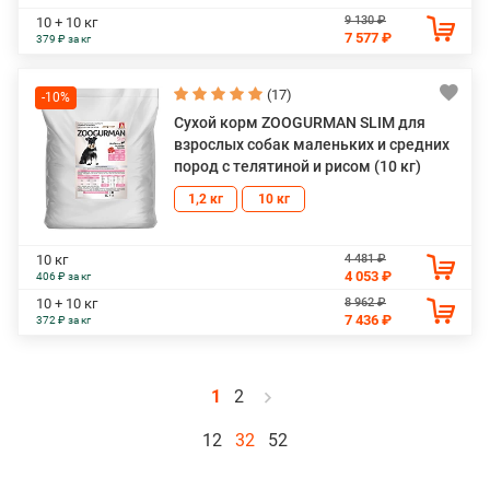
9 130 ₽
10 + 10 кг
7 577 ₽
379 ₽ за кг
(17)
-10%
Сухой корм ZOOGURMAN SLIM для
взрослых собак маленьких и средних
пород с телятиной и рисом (10 кг)
1,2 кг
10 кг
4 481 ₽
10 кг
4 053 ₽
406 ₽ за кг
8 962 ₽
10 + 10 кг
7 436 ₽
372 ₽ за кг
1
2
12
32
52