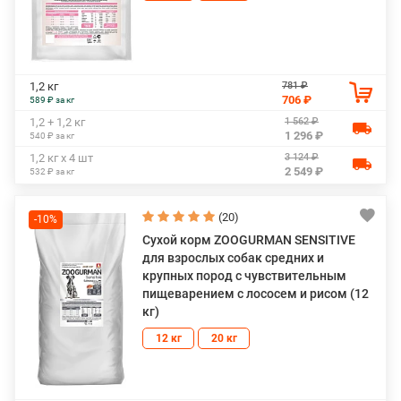
781 ₽
1,2 кг
706 ₽
589 ₽ за кг
1 562 ₽
1,2 + 1,2 кг
1 296 ₽
540 ₽ за кг
3 124 ₽
1,2 кг х 4 шт
2 549 ₽
532 ₽ за кг
(20)
-10%
Сухой корм ZOOGURMAN SENSITIVE
для взрослых собак средних и
крупных пород с чувствительным
пищеварением с лососем и рисом (12
кг)
12 кг
20 кг