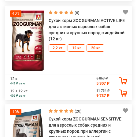
(6)
-10%
Сухой корм ZOOGURMAN ACTIVE LIFE
для активных взрослых собак
средних и крупных пород с индейкой
(12 кг)
2,2 кг
12 кг
20 кг
5 867 ₽
12 кг
5 307 ₽
443 ₽ за кг
11 734 ₽
12 + 12 кг
9 737 ₽
406 ₽ за кг
(20)
-10%
Сухой корм ZOOGURMAN SENSITIVE
для взрослых собак средних и
крупных пород при аллергии с