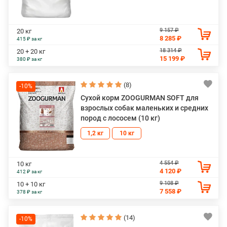
9 157 ₽
20 кг
8 285 ₽
415 ₽ за кг
18 314 ₽
20 + 20 кг
15 199 ₽
380 ₽ за кг
(8)
-10%
Сухой корм ZOOGURMAN SOFT для
взрослых собак маленьких и средних
пород с лососем (10 кг)
1,2 кг
10 кг
4 554 ₽
10 кг
4 120 ₽
412 ₽ за кг
9 108 ₽
10 + 10 кг
7 558 ₽
378 ₽ за кг
(14)
-10%