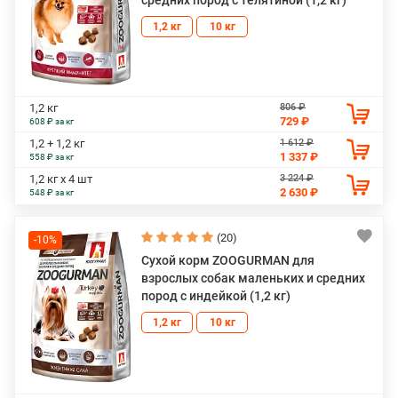
1,2 кг
10 кг
806 ₽
1,2 кг
729 ₽
608 ₽ за кг
1 612 ₽
1,2 + 1,2 кг
1 337 ₽
558 ₽ за кг
3 224 ₽
1,2 кг х 4 шт
2 630 ₽
548 ₽ за кг
(20)
-10%
Сухой корм ZOOGURMAN для
взрослых собак маленьких и средних
пород с индейкой (1,2 кг)
1,2 кг
10 кг