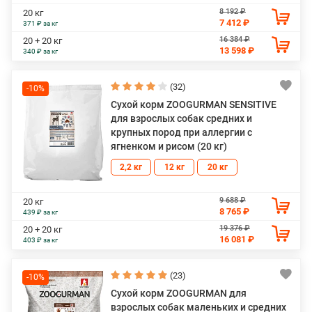
8 192 ₽
20 кг
7 412 ₽
371 ₽ за кг
16 384 ₽
20 + 20 кг
13 598 ₽
340 ₽ за кг
(32)
-10%
Сухой корм ZOOGURMAN SENSITIVE
для взрослых собак средних и
крупных пород при аллергии с
ягненком и рисом (20 кг)
2,2 кг
12 кг
20 кг
9 688 ₽
20 кг
8 765 ₽
439 ₽ за кг
19 376 ₽
20 + 20 кг
16 081 ₽
403 ₽ за кг
(23)
-10%
Сухой корм ZOOGURMAN для
взрослых собак маленьких и средних