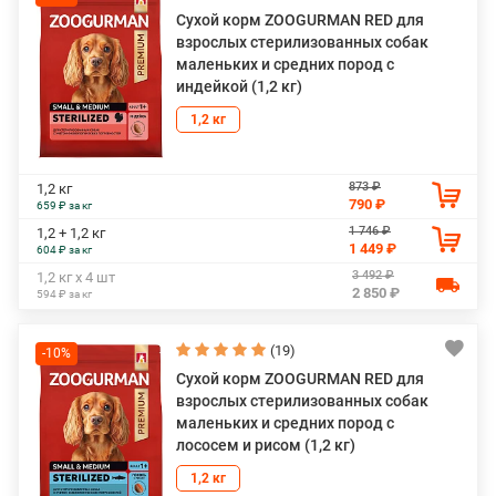
Сухой корм ZOOGURMAN RED для
взрослых стерилизованных собак
маленьких и средних пород с
индейкой (1,2 кг)
1,2 кг
873 ₽
1,2 кг
790 ₽
659 ₽ за кг
1 746 ₽
1,2 + 1,2 кг
1 449 ₽
604 ₽ за кг
3 492 ₽
1,2 кг х 4 шт
2 850 ₽
594 ₽ за кг
(19)
-10%
Сухой корм ZOOGURMAN RED для
взрослых стерилизованных собак
маленьких и средних пород с
лососем и рисом (1,2 кг)
1,2 кг