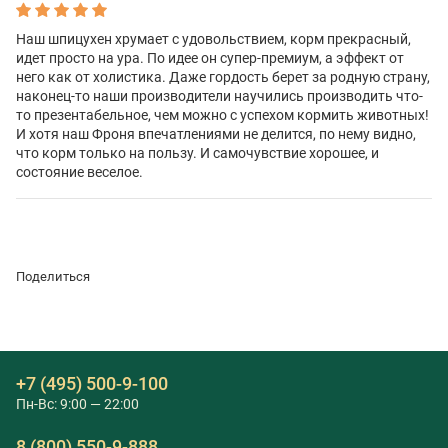
Наш шпицухен хрумает с удовольствием, корм прекрасный,
идет просто на ура. По идее он супер-премиум, а эффект от
него как от холистика. Даже гордость берет за родную страну,
наконец-то наши производители научились производить что-
то презентабельное, чем можно с успехом кормить животных!
И хотя наш Фроня впечатлениями не делится, по нему видно,
что корм только на пользу. И самочувствие хорошее, и
состояние веселое.
Поделиться
+7 (495) 500-9-100
Пн-Вс: 9:00 — 22:00
8 (800) 550-9-888