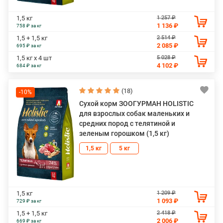
1 257 ₽
1,5 кг
1 136 ₽
758 ₽ за кг
2 514 ₽
1,5 + 1,5 кг
2 085 ₽
695 ₽ за кг
5 028 ₽
1,5 кг х 4 шт
4 102 ₽
684 ₽ за кг
(18)
-10%
Сухой корм ЗООГУРМАН HOLISTIC
для взрослых собак маленьких и
средних пород с телятиной и
зеленым горошком (1,5 кг)
1,5 кг
5 кг
1 209 ₽
1,5 кг
1 093 ₽
729 ₽ за кг
2 418 ₽
1,5 + 1,5 кг
2 006 ₽
669 ₽ за кг