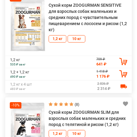
Сухой корм ZOOGURMAN SENSITIVE
для взрослых собак маленьких и
средних пород с чувствительным
пищеварением с лососем и рисом (1,2
кг)
1,2 кг
10 кг
709 ₽
1,2 кг
641 ₽
535 ₽ за кг
1 418 ₽
1,2 + 1,2 кг
1 176 ₽
490 ₽ за кг
2 836 ₽
1,2 кг х 4 шт
2 314 ₽
483 ₽ за кг
(8)
-10%
Сухой корм ZOOGURMAN SLIM для
взрослых собак маленьких и средних
пород с телятиной и рисом (1,2 кг)
1,2 кг
10 кг