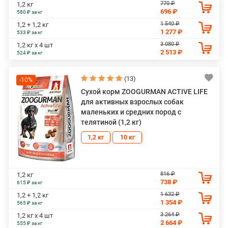
770 ₽
1,2 кг
696 ₽
580 ₽ за кг
1 540 ₽
1,2 + 1,2 кг
1 277 ₽
533 ₽ за кг
3 080 ₽
1,2 кг х 4 шт
2 513 ₽
524 ₽ за кг
(13)
-10%
Сухой корм ZOOGURMAN ACTIVE LIFE
для активных взрослых собак
маленьких и средних пород с
телятиной (1,2 кг)
1,2 кг
10 кг
816 ₽
1,2 кг
738 ₽
615 ₽ за кг
1 632 ₽
1,2 + 1,2 кг
1 354 ₽
565 ₽ за кг
3 264 ₽
1,2 кг х 4 шт
2 664 ₽
555 ₽ за кг