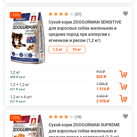
(37)
-10%
Сухой корм ZOOGURMAN SENSITIVE
для взрослых собак маленьких и
средних пород при аллергии с
ягненком и рисом (1,2 кг)
1,2 кг
10 кг
913 ₽
1,2 кг
825 ₽
688 ₽ за кг
1 826 ₽
1,2 + 1,2 кг
1 514 ₽
631 ₽ за кг
3 652 ₽
1,2 кг х 4 шт
2 978 ₽
621 ₽ за кг
(19)
-10%
Сухой корм ZOOGURMAN SUPREME
для взрослых собак маленьких и
средних пород с телятиной (1,2 кг)