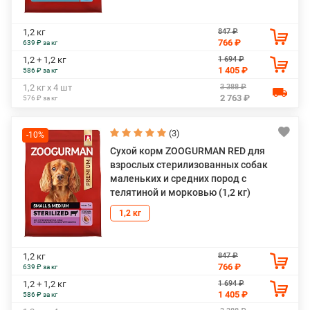
847 ₽
1,2 кг
766 ₽
639 ₽ за кг
1 694 ₽
1,2 + 1,2 кг
1 405 ₽
586 ₽ за кг
3 388 ₽
1,2 кг х 4 шт
2 763 ₽
576 ₽ за кг
(3)
-10%
Сухой корм ZOOGURMAN RED для
взрослых стерилизованных собак
маленьких и средних пород с
телятиной и морковью (1,2 кг)
1,2 кг
847 ₽
1,2 кг
766 ₽
639 ₽ за кг
1 694 ₽
1,2 + 1,2 кг
1 405 ₽
586 ₽ за кг