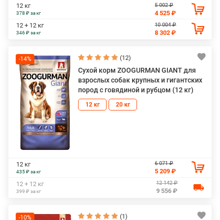
5 002 ₽
12 кг
4 525 ₽
378 ₽ за кг
10 004 ₽
12 + 12 кг
8 302 ₽
346 ₽ за кг
(12)
-14%
Сухой корм ZOOGURMAN GIANT для
взрослых собак крупных и гигантских
пород с говядиной и рубцом (12 кг)
12 кг
20 кг
6 071 ₽
12 кг
5 209 ₽
435 ₽ за кг
12 142 ₽
12 + 12 кг
9 556 ₽
399 ₽ за кг
(1)
-10%