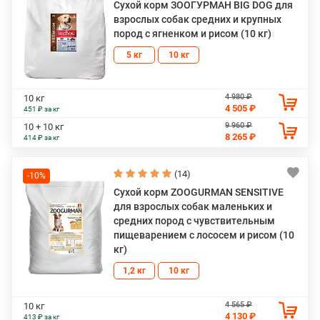
Сухой корм ЗООГУРМАН BIG DOG для
взрослых собак средних и крупных
пород с ягненком и рисом (10 кг)
5 кг
10 кг
4 980 ₽
10 кг
4 505 ₽
451 ₽ за кг
9 960 ₽
10 + 10 кг
8 265 ₽
414 ₽ за кг
(14)
-10%
Сухой корм ZOOGURMAN SENSITIVE
для взрослых собак маленьких и
средних пород с чувствительным
пищеварением с лососем и рисом (10
кг)
1,2 кг
10 кг
4 565 ₽
10 кг
4 130 ₽
413 ₽ за кг