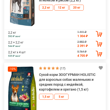
ягненком и рисом (2,2 кг)
2,2 кг
12 кг
20 кг
1 441 ₽
2,2 кг
1 304 ₽
593 ₽ за кг
2 882 ₽
2,2 + 2,2 кг
2 391 ₽
544 ₽ за кг
5 764 ₽
2,2 кг х 4 шт
4 705 ₽
535 ₽ за кг
(17)
-10%
Сухой корм ЗООГУРМАН HOLISTIC
для взрослых собак маленьких и
средних пород с индейкой,
картофелем и орегано (1,5 кг)
1,5 кг
5 кг