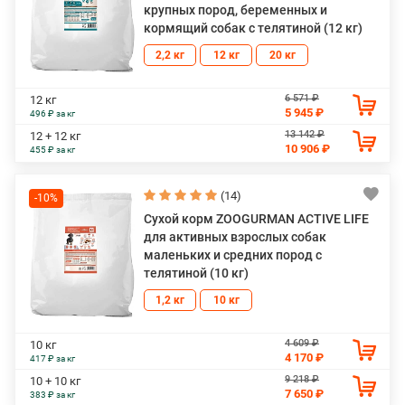
крупных пород, беременных и
кормящий собак с телятиной (12 кг)
2,2 кг
12 кг
20 кг
6 571 ₽
12 кг
5 945 ₽
496 ₽ за кг
13 142 ₽
12 + 12 кг
10 906 ₽
455 ₽ за кг
(14)
-10%
Сухой корм ZOOGURMAN ACTIVE LIFE
для активных взрослых собак
маленьких и средних пород с
телятиной (10 кг)
1,2 кг
10 кг
4 609 ₽
10 кг
4 170 ₽
417 ₽ за кг
9 218 ₽
10 + 10 кг
7 650 ₽
383 ₽ за кг