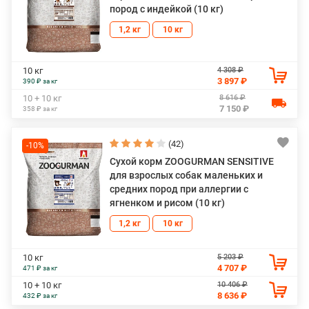
пород с индейкой (10 кг)
1,2 кг
10 кг
4 308 ₽
10 кг
3 897 ₽
390 ₽ за кг
8 616 ₽
10 + 10 кг
7 150 ₽
358 ₽ за кг
(42)
-10%
Сухой корм ZOOGURMAN SENSITIVE
для взрослых собак маленьких и
средних пород при аллергии с
ягненком и рисом (10 кг)
1,2 кг
10 кг
5 203 ₽
10 кг
4 707 ₽
471 ₽ за кг
10 406 ₽
10 + 10 кг
8 636 ₽
432 ₽ за кг