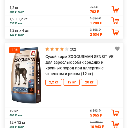
777 ₽
1,2 кг
702 ₽
585 ₽ за кг
1 554 ₽
1,2 + 1,2 кг
1 288 ₽
537 ₽ за кг
3 108 ₽
1,2 кг х 4 шт
2 534 ₽
528 ₽ за кг
(32)
-10%
Сухой корм ZOOGURMAN SENSITIVE
для взрослых собак средних и
крупных пород при аллергии с
ягненком и рисом (12 кг)
2,2 кг
12 кг
20 кг
6 593 ₽
12 кг
5 965 ₽
498 ₽ за кг
13 186 ₽
12 + 12 кг
10 943 ₽
456 ₽ за кг