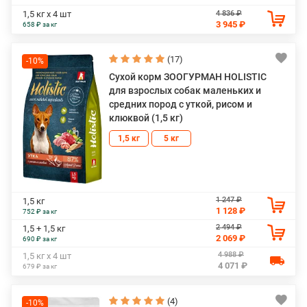
4 836 ₽
1,5 кг х 4 шт
3 945 ₽
658 ₽ за кг
(17)
-10%
Сухой корм ЗООГУРМАН HOLISTIC
для взрослых собак маленьких и
средних пород с уткой, рисом и
клюквой (1,5 кг)
1,5 кг
5 кг
1 247 ₽
1,5 кг
1 128 ₽
752 ₽ за кг
2 494 ₽
1,5 + 1,5 кг
2 069 ₽
690 ₽ за кг
4 988 ₽
1,5 кг х 4 шт
4 071 ₽
679 ₽ за кг
(4)
-10%