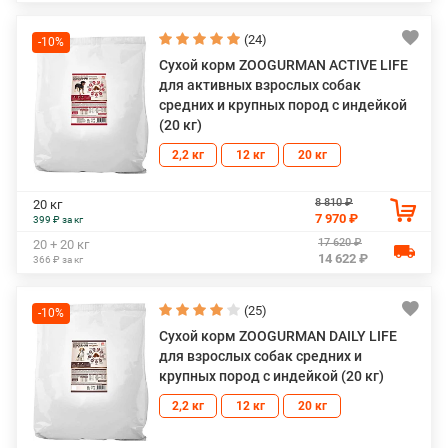
(24)
-10%
Сухой корм ZOOGURMAN ACTIVE LIFE
для активных взрослых собак
средних и крупных пород с индейкой
(20 кг)
2,2 кг
12 кг
20 кг
8 810 ₽
20 кг
7 970 ₽
399 ₽ за кг
17 620 ₽
20 + 20 кг
14 622 ₽
366 ₽ за кг
(25)
-10%
Сухой корм ZOOGURMAN DAILY LIFE
для взрослых собак средних и
крупных пород с индейкой (20 кг)
2,2 кг
12 кг
20 кг