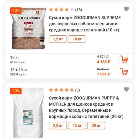
(18)
-10%
Сухой корм ZOOGURMAN SUPREME
для взрослых собак маленьких и
средних пород с телятиной (10 кг)
1,2 кг
10 кг
4 574 ₽
10 кг
4 138 ₽
414 ₽ за кг
9 148 ₽
10 + 10 кг
7 591 ₽
380 ₽ за кг
(8)
-10%
Сухой корм ZOOGURMAN PUPPY &
MOTHER для щенков средних и
крупных пород, беременных и
кормящий собак с телятиной (20 кг)
2,2 кг
12 кг
20 кг