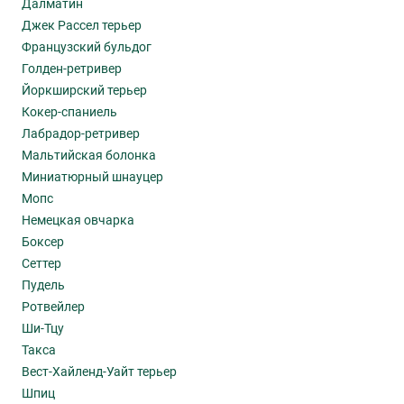
Далматин
Джек Рассел терьер
Французский бульдог
Голден-ретривер
Йоркширский терьер
Кокер-спаниель
Лабрадор-ретривер
Мальтийская болонка
Миниатюрный шнауцер
Мопс
Немецкая овчарка
Боксер
Сеттер
Пудель
Ротвейлер
Ши-Тцу
Такса
Вест-Хайленд-Уайт терьер
Шпиц