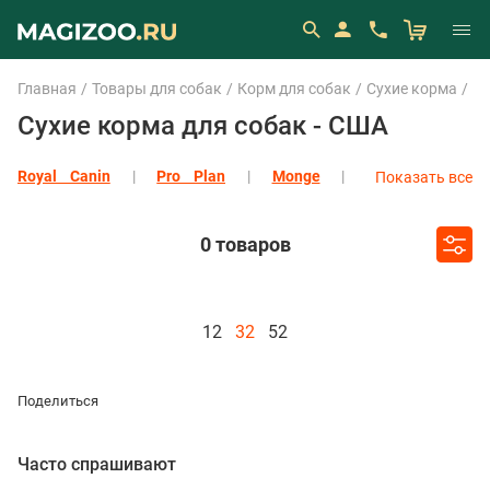
Главная
Товары для собак
Корм для собак
Сухие корма
С
Сухие корма для собак - США
Royal Canin
Pro Plan
Monge
Показать все
Eukanuba
1st Choice
Ajo
All Dogs
Alleva
Показать все
0 товаров
12
32
52
Поделиться
Часто спрашивают