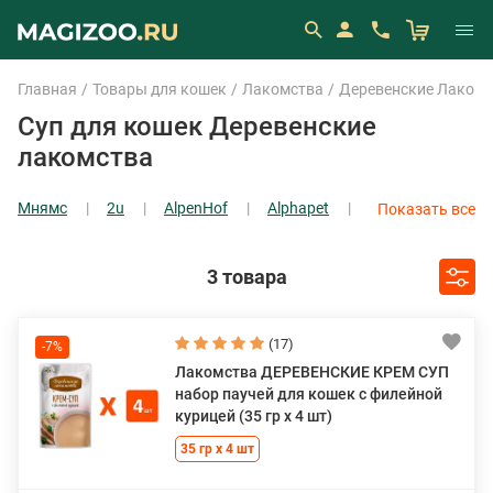
Главная
Товары для кошек
Лакомства
Деревенские Лакомс
Суп для кошек Деревенские
лакомства
Мнямс
2u
AlpenHof
Alphapet
Показать все
Beaphar
CattyMan
Dreamies
Edel
Показать все
3 товара
(17)
-7%
Лакомства ДЕРЕВЕНСКИЕ КРЕМ СУП
набор паучей для кошек с филейной
курицей (35 гр х 4 шт)
35 гр х 4 шт