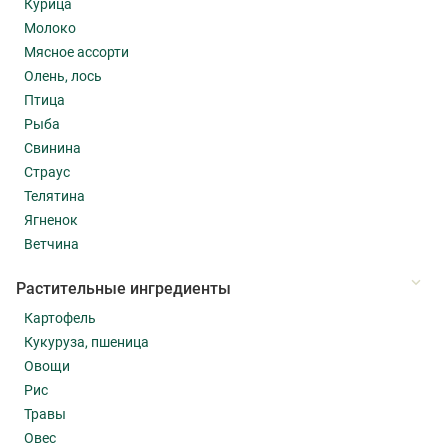
Курица
Молоко
Мясное ассорти
Олень, лось
Птица
Рыба
Свинина
Страус
Телятина
Ягненок
Ветчина
Растительные ингредиенты
Картофель
Кукуруза, пшеница
Овощи
Рис
Травы
Овес