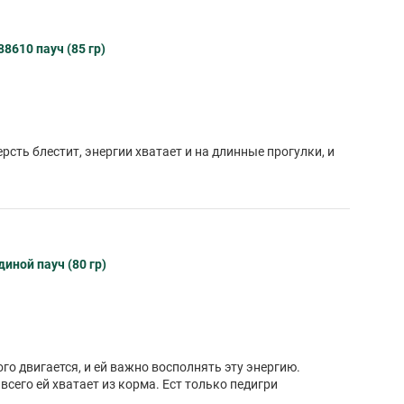
8610 пауч (85 гр)
рсть блестит, энергии хватает и на длинные прогулки, и
иной пауч (80 гр)
ого двигается, и ей важно восполнять эту энергию.
сего ей хватает из корма. Ест только педигри