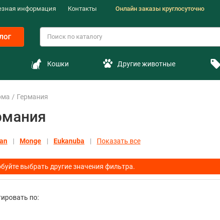
езная информация
Контакты
Онлайн заказы круглосуточно
лог
Кошки
Другие животные
рма
Германия
ермания
lan
Monge
Eukanuba
Показать все
буйте выбрать другие значения фильтра.
ировать по: