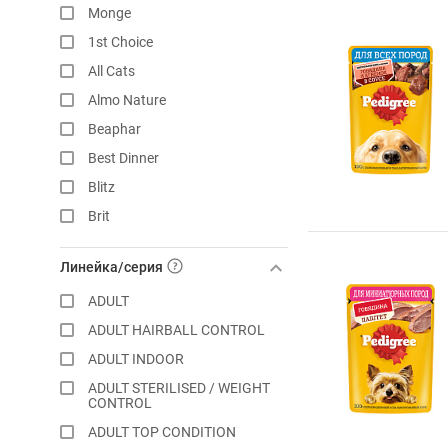
Monge
1st Choice
All Cats
Almo Nature
Beaphar
Best Dinner
Blitz
Brit
Chammy
Линейка/серия
Clan
ADULT
Darsi
ADULT HAIRBALL CONTROL
Eukanuba
ADULT INDOOR
Farmina
ADULT STERILISED / WEIGHT
Felix
CONTROL
Flatazor
ADULT TOP CONDITION
Forza10