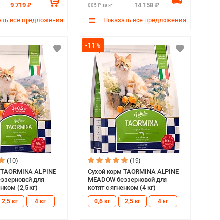
9 719 ₽
14 158 ₽
885 ₽ за кг
ть все предложения
Показать все предложения
-11%
(10)
(19)
м TAORMINA ALPINE
Сухой корм TAORMINA ALPINE
ззерновой для
MEADOW беззерновой для
енком (2,5 кг)
котят с ягненком (4 кг)
2,5 кг
4 кг
0,6 кг
2,5 кг
4 кг