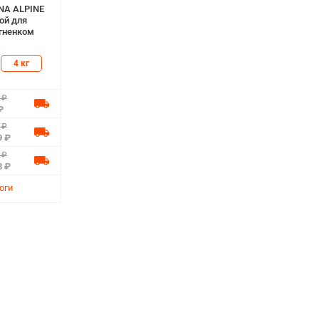
NA ALPINE
ой для
ягненком
4 кг
 ₽
₽
 ₽
9 ₽
 ₽
8 ₽
оги