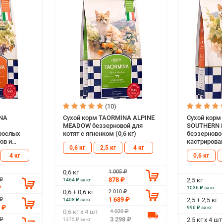
(10)
INA
Сухой корм TAORMINA ALPINE
Сухой кор
MEADOW беззерновой для
SOUTHERN 
рослых
котят с ягненком (0,6 кг)
беззерново
ов и
кастрирова
0,6 кг
2,5 кг
4 кг
ошек с
стерилизов
4 кг
0,6 кг
индейкой (2
1 005 ₽
0,6 кг
878 ₽
 ₽
2,5 кг
1464 ₽ за кг
₽
1036 ₽ за кг
2 010 ₽
0,6 + 0,6 кг
1 689 ₽
 ₽
2,5 + 2,5 кг
1408 ₽ за кг
 ₽
996 ₽ за кг
4 020 ₽
0,6 кг х 4 шт
3 298 ₽
 ₽
2,5 кг х 4 шт
1375 ₽ за кг