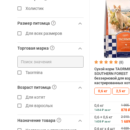
Холистик
Размер питомца
Для всех размеров
Торговая марка
(8)
Сухой корм TAORM
Taormina
SOUTHERN FOREST
беззерновой для вз
кастрированных кот
Возраст питомца
стерилизованных к
0,6 кг
2,5 кг
индейкой (0,6 кг)
Для котят
1 005
Для взрослых
0,6 кг
878 
1464 ₽ за кг
2 010
0,6 + 0,6 кг
Назначение товара
1 689
1408 ₽ за кг
4 020
0,6 кг х 4 шт