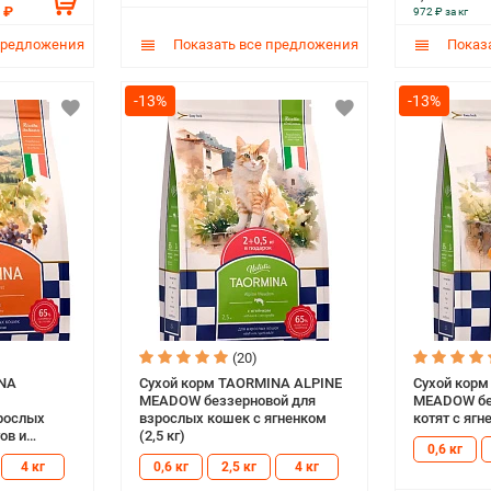
 ₽
972 ₽ за кг
предложения
Показать все предложения
Показа
-13%
-13%
(20)
INA
Сухой корм TAORMINA ALPINE
Сухой кор
MEADOW беззерновой для
MEADOW бе
рослых
взрослых кошек с ягненком
котят с ягн
ов и
(2,5 кг)
0,6 кг
ошек с
4 кг
0,6 кг
2,5 кг
4 кг