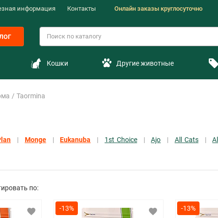
езная информация
Контакты
Онлайн заказы круглосуточно
лог
Кошки
Другие животные
рма
Taormina
Plan
Monge
Eukanuba
1st Choice
Ajo
All Cats
A
ировать по:
-13%
-13%