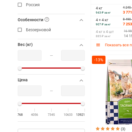
Россия
4 245
4 кг
3 771
943 ₽ за кг
Особенности
8 490
4 + 4 кг
7 253
907 ₽ за кг
Беззерновой
16 98
4 кг х 4 шт
14 1
885 ₽ за кг
Вес (кг)
Показать все 
—
-13%
Цена
—
768
4056
7345
10633
13921
(3)