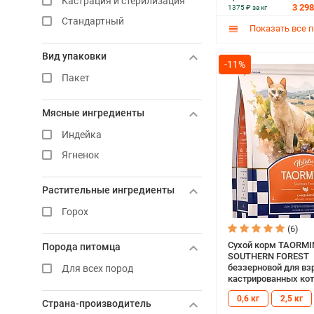
Кастрация и стерилизация
3 298
1375 ₽ за кг
Стандартный
Показать все 
Вид упаковки
-11%
Пакет
Мясные ингредиенты
Индейка
Ягненок
Растительные ингредиенты
Горох
(6)
Сухой корм TAORM
Порода питомца
SOUTHERN FOREST
беззерновой для вз
Для всех пород
кастрированных кот
стерилизованных к
0,6 кг
2,5 кг
индейкой (4 кг)
Страна-производитель