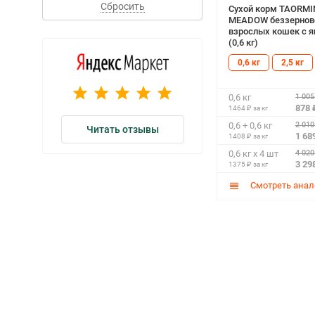
Сбросить
Сухой корм TAORMI
MEADOW беззернов
взрослых кошек с 
(0,6 кг)
0,6 кг
2,5 кг
1 005
0,6 кг
878 
1464 ₽ за кг
2 010
0,6 + 0,6 кг
Читать отзывы
1 68
1408 ₽ за кг
4 020
0,6 кг х 4 шт
3 29
1375 ₽ за кг
Смотреть анал