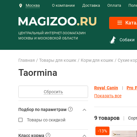
Москва
О компании
Доставка
Оплата
Пол
Ката
ЦЕНТРАЛЬНЫЙ ИНТЕРНЕТ-ЗООМАГАЗИН
МОСКВЫ И МОСКОВСКОЙ ОБЛАСТИ
Собаки
Главная
Товары для кошек
Корм для кошек
Сухие ко
Taormina
Royal Canin
Pro 
Сбросить
Показать все
Подбор по параметрам
9 товаров
Сорт
Товары со скидкой
-13%
Класс корма