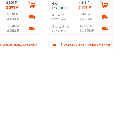
2 520 ₽
4 245 ₽
4 кг
2 201 ₽
3 771 ₽
943 ₽ за кг
5 040 ₽
8 490 ₽
4 + 4 кг
4 233 ₽
7 253 ₽
907 ₽ за кг
10 080 ₽
16 980 ₽
4 кг х 4 шт
8 263 ₽
14 158 ₽
885 ₽ за кг
ть все предложения
Показать все предложения