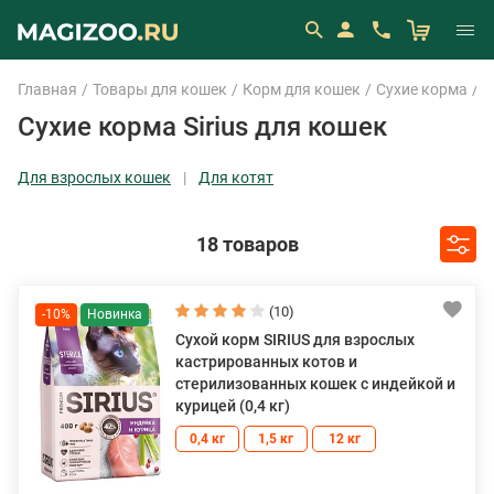
Главная
Товары для кошек
Корм для кошек
Сухие корма
S
Сухие корма Sirius для кошек
Для взрослых кошек
Для котят
18 товаров
(10)
-10%
Сухой корм SIRIUS для взрослых
кастрированных котов и
стерилизованных кошек с индейкой и
курицей (0,4 кг)
0,4 кг
1,5 кг
12 кг