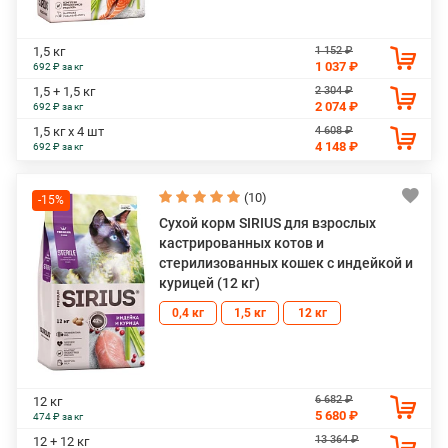
1 152 ₽
1,5 кг
1 037 ₽
692 ₽ за кг
2 304 ₽
1,5 + 1,5 кг
2 074 ₽
692 ₽ за кг
4 608 ₽
1,5 кг х 4 шт
4 148 ₽
692 ₽ за кг
(10)
-15%
Сухой корм SIRIUS для взрослых
кастрированных котов и
стерилизованных кошек с индейкой и
курицей (12 кг)
0,4 кг
1,5 кг
12 кг
6 682 ₽
12 кг
5 680 ₽
474 ₽ за кг
13 364 ₽
12 + 12 кг