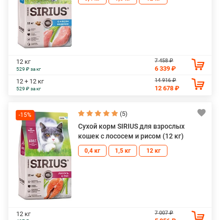
7 458 ₽
12 кг
6 339 ₽
529 ₽ за кг
14 916 ₽
12 + 12 кг
12 678 ₽
529 ₽ за кг
(5)
-15%
Сухой корм SIRIUS для взрослых
кошек с лососем и рисом (12 кг)
0,4 кг
1,5 кг
12 кг
7 007 ₽
12 кг