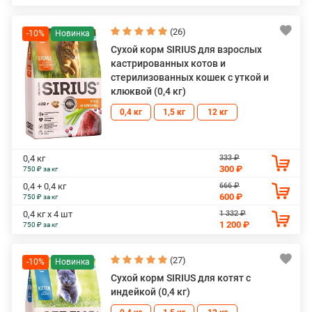
(26)
-10%
Сухой корм SIRIUS для взрослых
кастрированных котов и
стерилизованных кошек с уткой и
клюквой (0,4 кг)
0,4 кг
1,5 кг
12 кг
333 ₽
0,4 кг
300 ₽
750 ₽ за кг
666 ₽
0,4 + 0,4 кг
600 ₽
750 ₽ за кг
1 332 ₽
0,4 кг х 4 шт
1 200 ₽
750 ₽ за кг
(27)
-10%
Сухой корм SIRIUS для котят с
индейкой (0,4 кг)