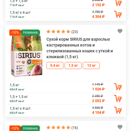
2 390 ₽
1,5 + 1,5 кг
2 152 ₽
718 ₽ за кг
4 780 ₽
1,5 кг х 4 шт
4 304 ₽
718 ₽ за кг
(23)
-10%
Сухой корм SIRIUS для взрослых
кастрированных котов и
стерилизованных кошек с уткой и
клюквой (1,5 кг)
0,4 кг
1,5 кг
12 кг
1 140 ₽
1,5 кг
1 026 ₽
684 ₽ за кг
2 280 ₽
1,5 + 1,5 кг
2 052 ₽
684 ₽ за кг
4 560 ₽
1,5 кг х 4 шт
4 104 ₽
684 ₽ за кг
(16)
-10%