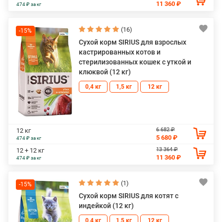
11 360 ₽
474 ₽ за кг
(16)
-15%
Сухой корм SIRIUS для взрослых
кастрированных котов и
стерилизованных кошек с уткой и
клюквой (12 кг)
0,4 кг
1,5 кг
12 кг
6 682 ₽
12 кг
5 680 ₽
474 ₽ за кг
13 364 ₽
12 + 12 кг
11 360 ₽
474 ₽ за кг
(1)
-15%
Сухой корм SIRIUS для котят с
индейкой (12 кг)
0,4 кг
1,5 кг
12 кг