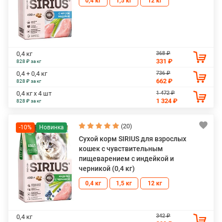
0,4 кг
1,5 кг
12 кг
368 ₽
0,4 кг
331 ₽
828 ₽ за кг
736 ₽
0,4 + 0,4 кг
662 ₽
828 ₽ за кг
1 472 ₽
0,4 кг х 4 шт
1 324 ₽
828 ₽ за кг
(20)
-10%
Сухой корм SIRIUS для взрослых
кошек с чувствительным
пищеварением с индейкой и
черникой (0,4 кг)
0,4 кг
1,5 кг
12 кг
342 ₽
0,4 кг