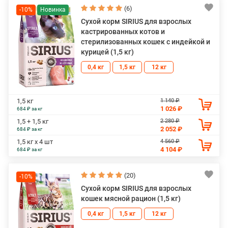
(6)
-10%
Сухой корм SIRIUS для взрослых
кастрированных котов и
стерилизованных кошек с индейкой и
курицей (1,5 кг)
0,4 кг
1,5 кг
12 кг
1 140 ₽
1,5 кг
1 026 ₽
684 ₽ за кг
2 280 ₽
1,5 + 1,5 кг
2 052 ₽
684 ₽ за кг
4 560 ₽
1,5 кг х 4 шт
4 104 ₽
684 ₽ за кг
(20)
-10%
Сухой корм SIRIUS для взрослых
кошек мясной рацион (1,5 кг)
0,4 кг
1,5 кг
12 кг