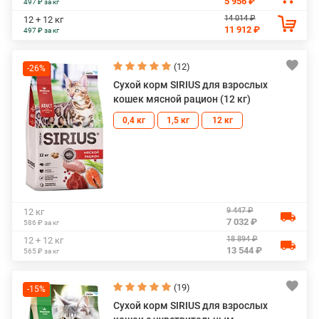
5 956 ₽
497 ₽ за кг
14 014 ₽
12 + 12 кг
11 912 ₽
497 ₽ за кг
(12)
-26%
Сухой корм SIRIUS для взрослых
кошек мясной рацион (12 кг)
0,4 кг
1,5 кг
12 кг
9 447 ₽
12 кг
7 032 ₽
586 ₽ за кг
18 894 ₽
12 + 12 кг
13 544 ₽
565 ₽ за кг
(19)
-15%
Сухой корм SIRIUS для взрослых