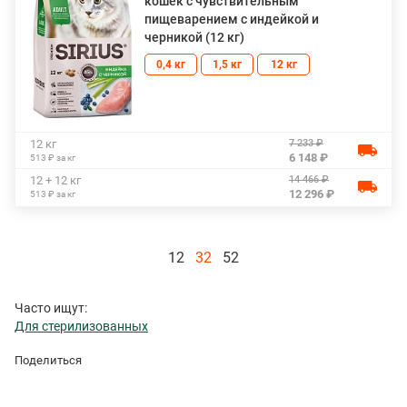
кошек с чувствительным
пищеварением с индейкой и
черникой (12 кг)
0,4 кг
1,5 кг
12 кг
7 233 ₽
12 кг
6 148 ₽
513 ₽ за кг
14 466 ₽
12 + 12 кг
12 296 ₽
513 ₽ за кг
12
32
52
Часто ищут:
Для стерилизованных
Поделиться