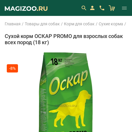
Главная
Товары для собак
Корм для собак
Сухие корма
О
Сухой корм ОСКАР PROMO для взрослых собак
всех пород (18 кг)
-8%