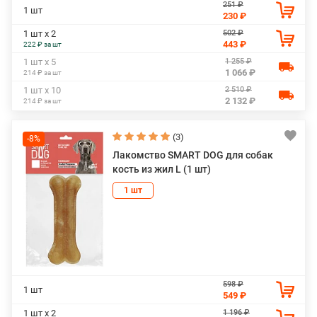
251 ₽
1 шт
230 ₽
502 ₽
1 шт х 2
443 ₽
222 ₽ за шт
1 255 ₽
1 шт х 5
1 066 ₽
214 ₽ за шт
2 510 ₽
1 шт х 10
2 132 ₽
214 ₽ за шт
(3)
-8%
Лакомство SMART DOG для собак
кость из жил L (1 шт)
1 шт
598 ₽
1 шт
549 ₽
1 196 ₽
1 шт х 2