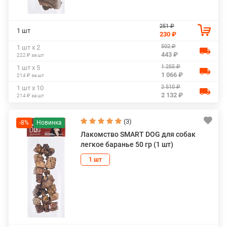
251 ₽
1 шт
230 ₽
502 ₽
1 шт х 2
443 ₽
222 ₽ за шт
1 255 ₽
1 шт х 5
1 066 ₽
214 ₽ за шт
2 510 ₽
1 шт х 10
2 132 ₽
214 ₽ за шт
(3)
-8%
Лакомство SMART DOG для собак
легкое баранье 50 гр (1 шт)
1 шт