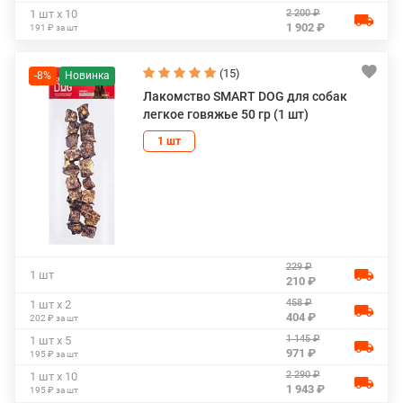
2 200 ₽
1 шт х 10
1 902 ₽
191 ₽ за шт
(15)
-8%
Лакомство SMART DOG для собак
легкое говяжье 50 гр (1 шт)
1 шт
229 ₽
1 шт
210 ₽
458 ₽
1 шт х 2
404 ₽
202 ₽ за шт
1 145 ₽
1 шт х 5
971 ₽
195 ₽ за шт
2 290 ₽
1 шт х 10
1 943 ₽
195 ₽ за шт