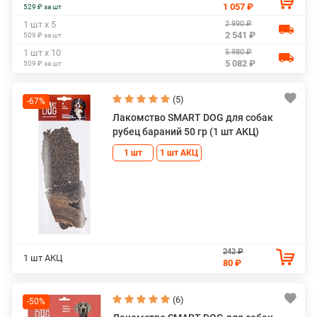
1 057 ₽
529 ₽ за шт
2 990 ₽
1 шт х 5
2 541 ₽
509 ₽ за шт
5 980 ₽
1 шт х 10
5 082 ₽
509 ₽ за шт
(5)
-67%
Лакомство SMART DOG для собак
рубец бараний 50 гр (1 шт АКЦ)
1 шт
1 шт АКЦ
242 ₽
1 шт АКЦ
80 ₽
(6)
-50%