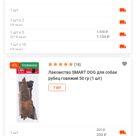
1 шт
1 шт х 2
0 ₽ за шт
1 335 ₽
1 шт х 5
1 134 ₽
227 ₽ за шт
1 шт х 10
0 ₽ за шт
(18)
-8%
Лакомство SMART DOG для собак
рубец говяжий 50 гр (1 шт)
1 шт
251 ₽
1 шт
230 ₽