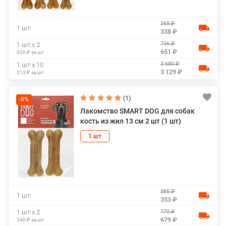
368 ₽
1 шт
338 ₽
736 ₽
1 шт х 2
651 ₽
326 ₽ за шт
3 680 ₽
1 шт х 10
3 129 ₽
313 ₽ за шт
(1)
-8%
Лакомство SMART DOG для собак
кость из жил 13 см 2 шт (1 шт)
1 шт
385 ₽
1 шт
353 ₽
770 ₽
1 шт х 2
679 ₽
340 ₽ за шт