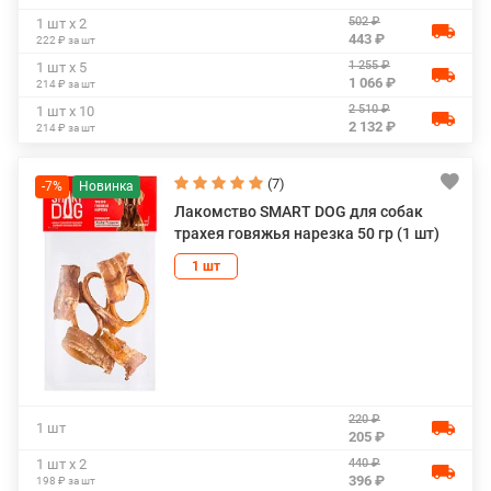
502 ₽
1 шт х 2
443 ₽
222 ₽ за шт
1 255 ₽
1 шт х 5
1 066 ₽
214 ₽ за шт
2 510 ₽
1 шт х 10
2 132 ₽
214 ₽ за шт
(7)
-7%
Лакомство SMART DOG для собак
трахея говяжья нарезка 50 гр (1 шт)
1 шт
220 ₽
1 шт
205 ₽
440 ₽
1 шт х 2
396 ₽
198 ₽ за шт