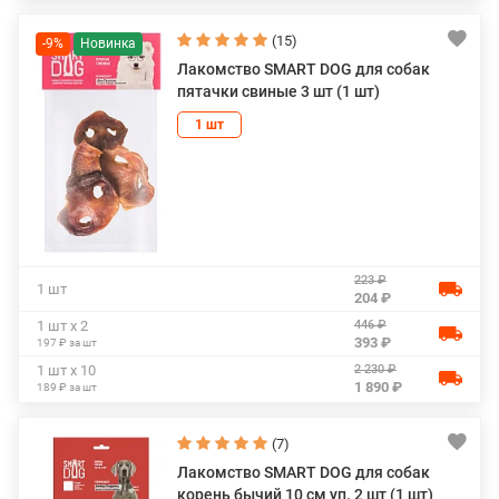
(15)
-9%
Лакомство SMART DOG для собак
пятачки свиные 3 шт (1 шт)
1 шт
223 ₽
1 шт
204 ₽
446 ₽
1 шт х 2
393 ₽
197 ₽ за шт
2 230 ₽
1 шт х 10
1 890 ₽
189 ₽ за шт
(7)
Лакомство SMART DOG для собак
корень бычий 10 см уп. 2 шт (1 шт)