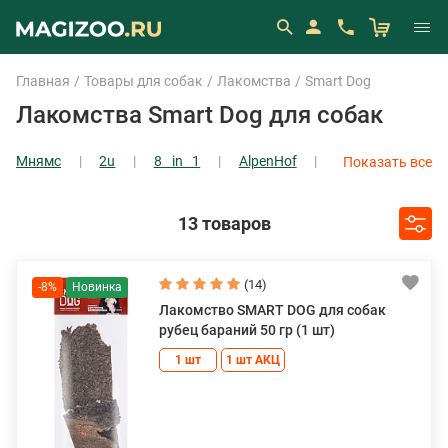
Главная
Товары для собак
Лакомства
Smart Dog
Лакомства Smart Dog для собак
Мнямс
2u
8 in 1
AlpenHof
Показать все
Award
Blitz
Dog Fest
Good Dog
Показать все
13 товаров
(14)
-8%
Лакомство SMART DOG для собак
рубец бараний 50 гр (1 шт)
1 шт
1 шт АКЦ