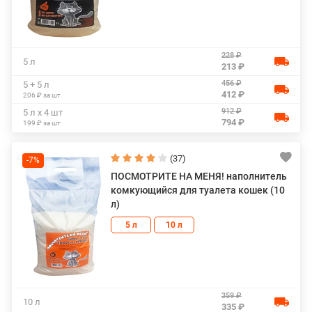
228 ₽
5 л
213 ₽
456 ₽
5 + 5 л
412 ₽
206 ₽ за шт
912 ₽
5 л х 4 шт
794 ₽
199 ₽ за шт
(37)
-7%
ПОСМОТРИТЕ НА МЕНЯ! наполнитель
комкующийся для туалета кошек (10
л)
5 л
10 л
359 ₽
10 л
335 ₽