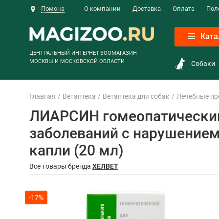
Помона
О компании
Доставка
Оплата
Пол
Ката
ЦЕНТРАЛЬНЫЙ ИНТЕРНЕТ-ЗООМАГАЗИН
МОСКВЫ И МОСКОВСКОЙ ОБЛАСТИ
Собаки
Главная
Ветаптека
Ветаптека для собак
Лечебные пр
ЛИАРСИН гомеопатический
заболеваний с нарушением
капли (20 мл)
Все товары бренда
ХЕЛВЕТ
-17%