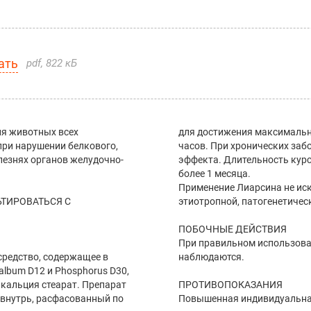
ать
pdf, 822 кБ
ля животных всех
для достижения максимально
при нарушении белкового,
часов. При хронических забо
лезнях органов желудочно-
эффекта. Длительность курс
более 1 месяца.
Применение Лиарсина не ис
ТИРОВАТЬСЯ С
этиотропной, патогенетичес
ПОБОЧНЫЕ ДЕЙСТВИЯ
При правильном использован
средство, содержащее в
наблюдаются.
album D12 и Phosphorus D30,
кальция стеарат. Препарат
ПРОТИВОПОКАЗАНИЯ
 внутрь, расфасованный по
Повышенная индивидуальная