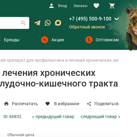
Вход
Заказы
+7 (495) 500-9-100
Обратный звонок
Бренды
Акции
Оптовикам
й препарат для профилактики и лечения хронических заболеваний
 лечения хронических
елудочно-кишечного тракта
Распечатать
В избранное
Поделиться
предыдущий
товар
следующий
товар
ID: 66832
Обычная цена