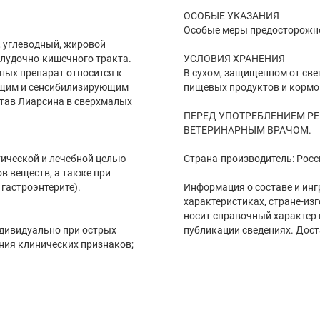
ОСОБЫЕ УКАЗАНИЯ
Особые меры предосторожно
 углеводный, жировой
лудочно-кишечного тракта.
УСЛОВИЯ ХРАНЕНИЯ
ных препарат относится к
В сухом, защищенном от свет
ющим и сенсибилизирующим
пищевых продуктов и кормов 
став Лиарсина в сверхмалых
ПЕРЕД УПОТРЕБЛЕНИЕМ Р
ВЕТЕРИНАРНЫМ ВРАЧОМ.
ической и лечебной целью
Страна-производитель: Росс
в веществ, а также при
 гастроэнтерите).
Информация о составе и инг
характеристиках, стране-из
носит справочный характер 
дивидуально при острых
публикации сведениях. Дост
ения клинических признаков;