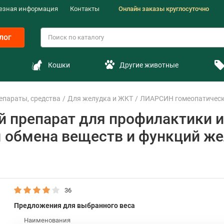
езная информация
Контакты
Онлайн заказы круглосуточно
лог
Кошки
Другие животные
епараты, средства
Для желудка и ЖКТ
ЛИАРСИН гомеопатически
 препарат для профилактики и
 обмена веществ и функций ж
36
Предложения для выбранного веса
Наименования