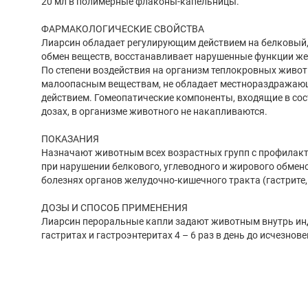
20 мл в полимерные флаконы-капельницы.
ФАРМАКОЛОГИЧЕСКИЕ СВОЙСТВА
Лиарсин обладает регулирующим действием на белковый,
обмен веществ, восстанавливает нарушенные функции же
По степени воздействия на организм теплокровных живот
малоопасным веществам, не обладает местнораздража
действием. Гомеопатические компоненты, входящие в со
дозах, в организме животного не накапливаются.
ПОКАЗАНИЯ
Назначают животным всех возрастных групп с профилакт
при нарушении белкового, углеводного и жирового обмено
болезнях органов желудочно-кишечного тракта (гастрите,
ДОЗЫ И СПОСОБ ПРИМЕНЕНИЯ
Лиарсин пероральные капли задают животным внутрь ин
гастритах и гастроэнтеритах 4 – 6 раз в день до исчезнов