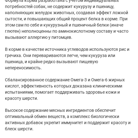
Формула корма разработана с учетом индивидуальных
потребностей собак, не содержит кукурузу и пшеницу,
наполняющих желудок животных, создавая эффект ложной
сытости, и повышающих общий процент белка в корме. При
этом сам по себе и кукурузный и пшеничный белки (иначе
глютен) неполноценны по аминокислотному составу и часто
вызывают аллергию у питомцев.
В корме в качестве источника углеводов используются рис и
гречиха. Они перевариваются легче, чем кукуруза или
пшеница, и крайне редко вызывают пищевую
непереносимость.
Сбалансированное содержание Омега-3 и Омега-6 жирных
кислот, эффективность которых доказана клиническими
испытаниями, помогает поддерживать здоровье кожи и
красоту шерсти.
Высокое содержание мясных ингредиентов обеспечит
оптимальный обмен веществ, а комплекс биологически
активных добавок укрепит иммунитет и поддержит красоту и
блеск шерсти.