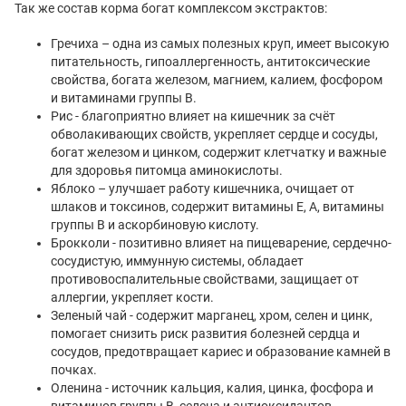
Так же состав корма богат комплексом экстрактов:
Гречиха – одна из самых полезных круп, имеет высокую
питательность, гипоаллергенность, антитоксические
свойства, богата железом, магнием, калием, фосфором
и витаминами группы В.
Рис - благоприятно влияет на кишечник за счёт
обволакивающих свойств, укрепляет сердце и сосуды,
богат железом и цинком, содержит клетчатку и важные
для здоровья питомца аминокислоты.
Яблоко – улучшает работу кишечника, очищает от
шлаков и токсинов, содержит витамины Е, А, витамины
группы В и аскорбиновую кислоту.
Брокколи - позитивно влияет на пищеварение, сердечно-
сосудистую, иммунную системы, обладает
противовоспалительные свойствами, защищает от
аллергии, укрепляет кости.
Зеленый чай - содержит марганец, хром, селен и цинк,
помогает снизить риск развития болезней сердца и
сосудов, предотвращает кариес и образование камней в
почках.
Оленина - источник кальция, калия, цинка, фосфора и
витаминов группы В, селена и антиоксидантов,