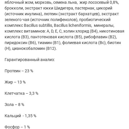
яблочный жом, морковь, семена льна, жир лососевый 0,8%,
брокколи, экстракт юкки Шидигера, пастернак, цикорий
(источник инулина), лютеин (экстракт бархатцев), экстракт
зеленого чая (источник полифенолов), пробиотический
комплекс Bacillus subtillis, Bacillus licheniformis, минералы,
комплекс витаминов: А, D, Е, С, холин хлорид (В4), никотиновая
кислота (В3), пантотеновая кислота (В5), рибофлавин (В2),
пиридоксин (В6), тиамин (В1), фолиевая кислота (Вс), биотин
(Н), цианокобаломин (В12).
Гарантированный анализ:
Протеин – 23 %
Жир – 13 %
Клетчатка – 3,3 %
Зола – 8 %
Кальций - 1,35 %
Фосфор – 1 %