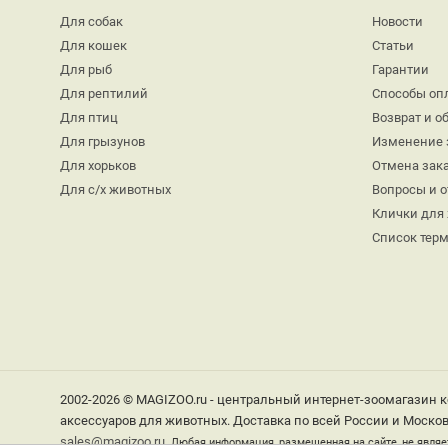
Для собак
Новости
Для кошек
Статьи
Для рыб
Гарантии
Для рептилий
Способы оп
Для птиц
Возврат и о
Для грызунов
Изменение 
Для хорьков
Отмена зак
Для с/х животных
Вопросы и 
Клички для
Список тер
2002-2026 © MAGIZOO.ru - центральный интернет-зоомагазин к
аксессуаров для животных. Доставка по всей России и Москов
sales@magizoo.ru
Любая информация, размещенная на сайте, не являе