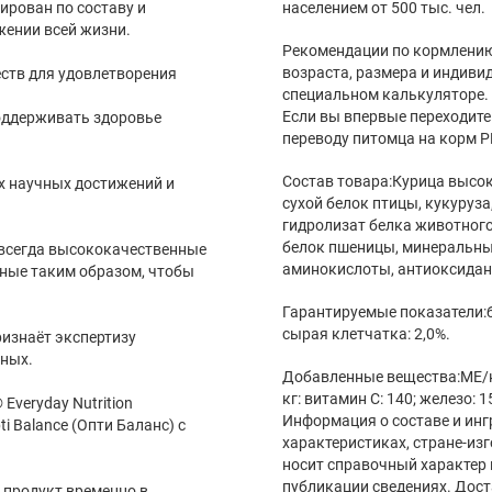
ирован по составу и
населением от 500 тыс. чел.
жении всей жизни.
Рекомендации по кормлению
возраста, размера и индиви
ств для удовлетворения
специальном калькуляторе. 
Если вы впервые переходите
оддерживать здоровье
переводу питомца на корм P
Состав товара:Курица высоко
 научных достижений и
сухой белок птицы, кукуруз
гидролизат белка животного
белок пшеницы, минеральны
 всегда высококачественные
аминокислоты, антиоксидан
нные таким образом, чтобы
Гарантируемые показатели:бе
сырая клетчатка: 2,0%.
ризнаёт экспертизу
тных.
Добавленные вещества:МЕ/кг:
кг: витамин C: 140; железо: 15
Everyday Nutrition
Информация о составе и инг
 Balance (Опти Баланс) с
характеристиках, стране-из
носит справочный характер 
публикации сведениях. Дост
 продукт временно в