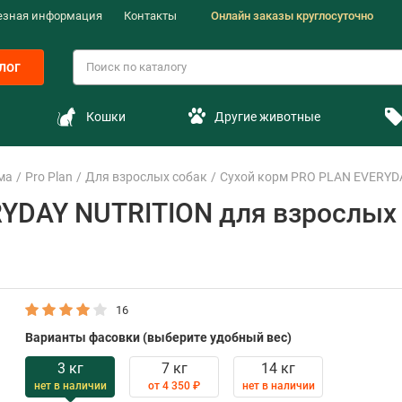
езная информация
Контакты
Онлайн заказы круглосуточно
лог
Кошки
Другие животные
ма
Pro Plan
Для взрослых собак
Сухой корм PRO PLAN EVERYDAY
YDAY NUTRITION для взрослых 
16
Варианты фасовки (выберите удобный вес)
3 кг
7 кг
14 кг
нет в наличии
от 4 350 ₽
нет в наличии