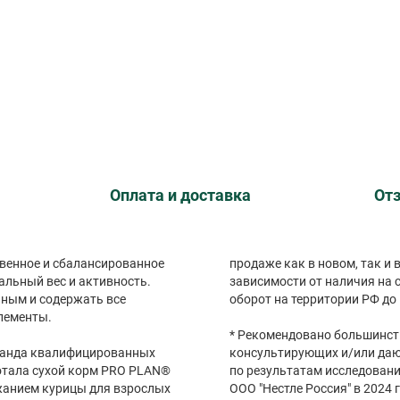
Оплата и доставка
Отз
венное и сбалансированное
продаже как в новом, так и
альный вес и активность.
зависимости от наличия на с
ным и содержать все
оборот на территории РФ до 
лементы.
* Рекомендовано большинст
оманда квалифицированных
консультирующих и/или да
отала сухой корм PRO PLAN®
по результатам исследовани
ржанием курицы для взрослых
ООО "Нестле Россия" в 2024 г