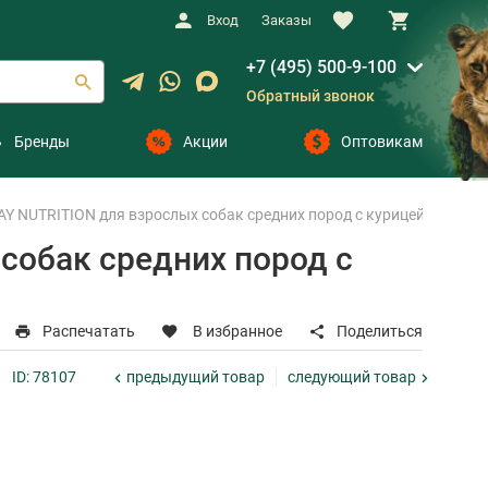
Вход
Заказы
+7 (495) 500-9-100
Обратный звонок
Бренды
Акции
Оптовикам
 NUTRITION для взрослых собак средних пород с курицей (3 кг)
собак средних пород с
Распечатать
В избранное
Поделиться
предыдущий
товар
следующий
товар
ID: 78107