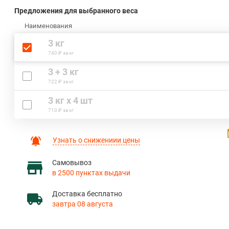
Предложения для выбранного веса
Наименования
3 кг
740 ₽ за кг
3 + 3 кг
722 ₽ за кг
3 кг х 4 шт
710 ₽ за кг
Узнать о снижениии цены
Самовывоз
в 2500 пунктах выдачи
Доставка бесплатно
завтра 08 августа