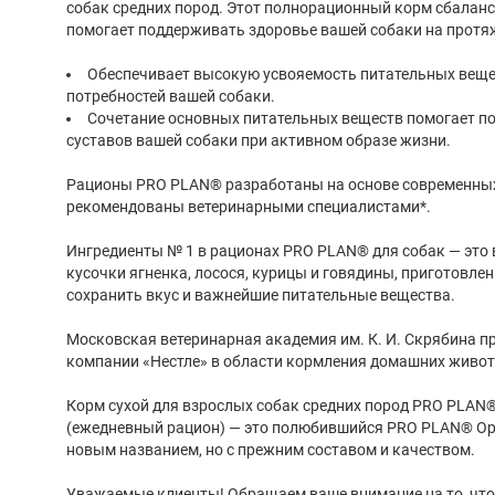
собак средних пород. Этот полнорационный корм сбаланс
помогает поддерживать здоровье вашей собаки на протя
Обеспечивает высокую усвояемость питательных веще
потребностей вашей собаки.
Сочетание основных питательных веществ помогает п
суставов вашей собаки при активном образе жизни.
Рационы PRO PLAN® разработаны на основе современных
рекомендованы ветеринарными специалистами*.
Ингредиенты № 1 в рационах PRO PLAN® для собак — это
кусочки ягненка, лосося, курицы и говядины, приготовле
сохранить вкус и важнейшие питательные вещества.
Московская ветеринарная академия им. К. И. Скрябина п
компании «Нестле» в области кормления домашних живо
Корм сухой для взрослых собак средних пород PRO PLAN® 
(ежедневный рацион) — это полюбившийся PRO PLAN® Opti
новым названием, но с прежним составом и качеством.
Уважаемые клиенты! Обращаем ваше внимание на то, что