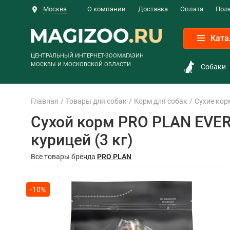
Москва
О компании
Доставка
Оплата
Пол
Ката
ЦЕНТРАЛЬНЫЙ ИНТЕРНЕТ-ЗООМАГАЗИН
МОСКВЫ И МОСКОВСКОЙ ОБЛАСТИ
Собаки
Главная
Товары для собак
Корм для собак
Сухие кор
Сухой корм PRO PLAN EVER
курицей (3 кг)
Все товары бренда
PRO PLAN
-10%