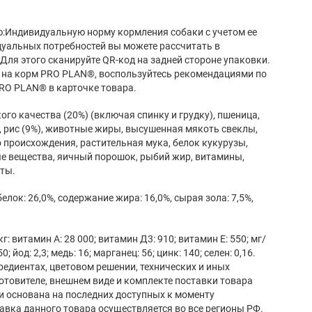
:Индивидуальную норму кормления собаки с учетом ее
дуальных потребностей вы можете рассчитать в
Для этого сканируйте QR-код на задней стороне упаковки.
 на корм PRO PLAN®, воспользуйтесь рекомендациями по
RO PLAN® в карточке товара.
го качества (20%) (включая спинку и грудку), пшеница,
а, рис (9%), животные жиры, высушенная мякоть свеклы,
 происхождения, растительная мука, белок кукурузы,
е вещества, яичный порошок, рыбий жир, витамины,
ты.
лок: 26,0%, содержание жира: 16,0%, сырая зола: 7,5%,
 витамин А: 28 000; витамин Д3: 910; витамин E: 550; мг/
0; йод: 2,3; медь: 16; марганец: 56; цинк: 140; селен: 0,16.
редиентах, цветовом решении, технических и иных
готовителе, внешнем виде и комплекте поставки товара
и основана на последних доступных к моменту
авка данного товара осуществляется во все регионы РФ.