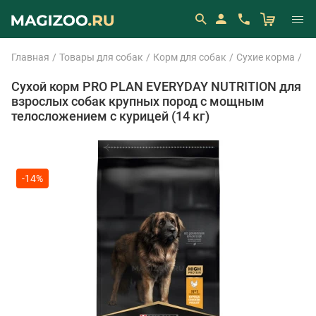
Главная
Товары для собак
Корм для собак
Сухие корма
Pr
Сухой корм PRO PLAN EVERYDAY NUTRITION для
взрослых собак крупных пород с мощным
телосложением с курицей (14 кг)
-14%