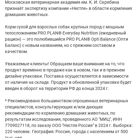
Московская ветеринарная академия им. К. И. Скрябина
признаёт экспертизу компании «Нестле» в области кормления
домашних животных.
Корм сухой для взрослых собак крупных пород с мощным
телосложением PRO PLAN® Everyday Nutrition (ежедневный
рацион) — это полюбившийся PRO PLAN® Opti Balance (Опти
Баланс) с новым названием, но с прежним составом и
качеством.
Уважаемые клиенты! Обращаем ваше внимание на то, что
продукт временно в продаже как в новом, так и в прежнем
дизайне упаковки. Поставка осуществляется в зависимости
от наличия на складе. Продукт в обновленной упаковке будет
введен в оборот на территории РФ до конца 2024 г.
* Рекомендовано большинством опрошенных ветеринарных
специалистов, консультирующих и/или дающих
рекомендации по кормлению домашних животных, по
результатам исследования, проведенного АО "МИЦ", ИНН
7709027118, по заказу ООО "Нестле Россия" в 2024 г. Выборка:
220 человек. География: Россия, города с населением от 500
тыс. чел.