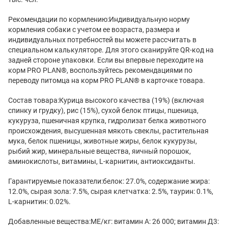
Рекомендации по кормлению:Индивидуальную норму
кормления собаки с учетом ее возраста, размера и
индивидуальных потребностей вы можете рассчитать в
специальном калькуляторе. Для этого сканируйте QR-код на
задней стороне упаковки. Если вы впервые переходите на
корм PRO PLAN®, воспользуйтесь рекомендациями по
переводу питомца на корм PRO PLAN® в карточке товара.
Состав товара:Курица высокого качества (19%) (включая
спинку и грудку), рис (15%), сухой белок птицы, пшеница,
кукуруза, пшеничная крупка, гидролизат белка животного
происхождения, высушенная мякоть свеклы, растительная
мука, белок пшеницы, животные жиры, белок кукурузы,
рыбий жир, минеральные вещества, яичный порошок,
аминокислоты, витамины, L-карнитин, антиоксиданты.
Гарантируемые показатели:белок: 27.0%, содержание жира:
12.0%, сырая зола: 7.5%, сырая клетчатка: 2.5%, таурин: 0.1%,
L-карнитин: 0.02%.
Добавленные вещества:МЕ/кг: витамин А: 26 000; витамин Д3: