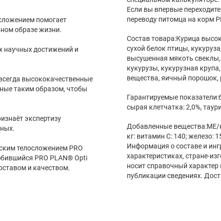
Если вы впервые переходите
переводу питомца на корм P
осложением помогает
вном образе жизни.
Состав товара:Курица высоко
сухой белок птицы, кукуруза
 научных достижений и
высушенная мякоть свеклы,
кукурузы, кукурузная крупа
вещества, яичный порошок,
 всегда высококачественные
нные таким образом, чтобы
Гарантируемые показатели:бе
сырая клетчатка: 2,0%, таури
ризнаёт экспертизу
Добавленные вещества:МЕ/кг:
тных.
кг: витамин C: 140; железо: 15
Информация о составе и инг
еским телосложением PRO
характеристиках, стране-из
любившийся PRO PLAN® Opti
носит справочный характер 
составом и качеством.
публикации сведениях. Дост