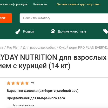
езная информация
Контакты
Онлайн заказы круглосуточно
лог
Кошки
Другие животные
ма
Pro Plan
Для взрослых собак
Сухой корм PRO PLAN EVERYDAY
YDAY NUTRITION для взрослых 
м с курицей (14 кг)
21
Варианты фасовки (выберите удобный вес)
Предложения для выбранного веса
Наименования