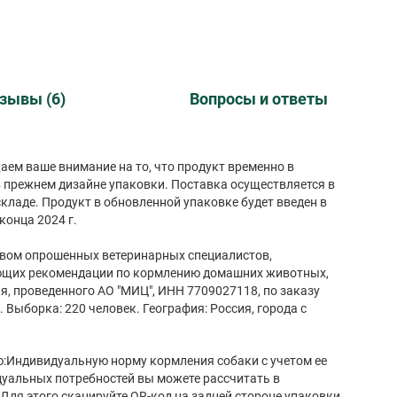
зывы (6)
Вопросы и ответы
ем ваше внимание на то, что продукт временно в
 в прежнем дизайне упаковки. Поставка осуществляется в
кладе. Продукт в обновленной упаковке будет введен в
конца 2024 г.
вом опрошенных ветеринарных специалистов,
ющих рекомендации по кормлению домашних животных,
я, проведенного АО "МИЦ", ИНН 7709027118, по заказу
. Выборка: 220 человек. География: Россия, города с
:Индивидуальную норму кормления собаки с учетом ее
дуальных потребностей вы можете рассчитать в
Для этого сканируйте QR-код на задней стороне упаковки.