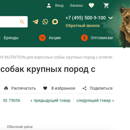
Вход
Заказы
+7 (495) 500-9-100
Обратный звонок
Бренды
Акции
Оптовикам
 NUTRITION для взрослых собак крупных пород с атлетическим те
собак крупных пород с
Распечатать
В избранное
Поделиться
предыдущий
товар
следующий
товар
ID: 75056
Обычная цена