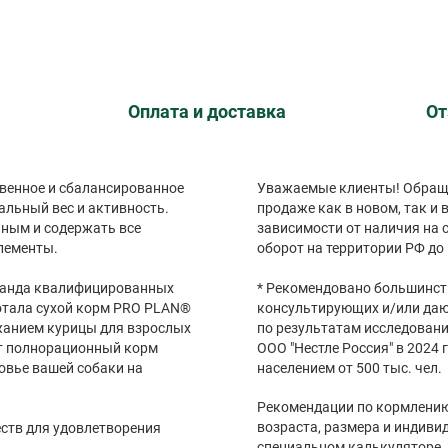
Оплата и доставка
От
венное и сбалансированное
Уважаемые клиенты! Обраща
альный вес и активность.
продаже как в новом, так и
ным и содержать все
зависимости от наличия на с
лементы.
оборот на территории РФ до 
оманда квалифицированных
* Рекомендовано большинст
отала сухой корм PRO PLAN®
консультирующих и/или да
ржанием курицы для взрослых
по результатам исследовани
от полнорационный корм
ООО "Нестле Россия" в 2024 г
овье вашей собаки на
населением от 500 тыс. чел.
Рекомендации по кормлению
возраста, размера и индиви
ств для удовлетворения
специальном калькуляторе. 