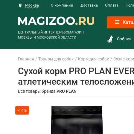
Москва
О компании
Доставка
Оплата
Пол
Ката
ЦЕНТРАЛЬНЫЙ ИНТЕРНЕТ-ЗООМАГАЗИН
МОСКВЫ И МОСКОВСКОЙ ОБЛАСТИ
Собаки
Главная
Товары для собак
Корм для собак
Сухие кор
Сухой корм PRO PLAN EVER
атлетическим телосложение
Все товары бренда
PRO PLAN
-14%