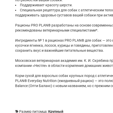
потребностей вашей собаки.
Поддерживает красоту шерсти.
Специальная рецептура для собак с атлетическим тел
поддерживать здоровье суставов вашей собаки при акти
Рационы PRO PLAN® разработаны на основе современных
рекомендованы ветеринарными специалистами*.
Ингредиенты № 1 в рационах PRO PLAN® для собак — это
кусочки ягненка, лосося, курицы и говядины, приготовле
сохранить вкус и важнейшие питательные вещества.
Московская ветеринарная академия им. К. И. Скрябина п
компании «Нестле» в области кормления домашних живо
Корм сухой для взрослых собак крупных пород с атлетич
PLAN® Everyday Nutrition (ежедневный рацион) — это по
Balance (Опти Баланс) с новым названием, но с прежним 
🐕 Размер питомца:
Крупный