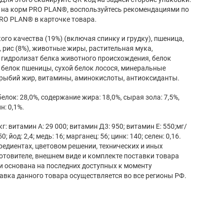
 на корм PRO PLAN®, воспользуйтесь рекомендациями по
RO PLAN® в карточке товара.
го качества (19%) (включая спинку и грудку), пшеница,
, рис (8%), животные жиры, растительная мука,
 гидролизат белка животного происхождения, белок
, белок пшеницы, сухой белок лосося, минеральные
 рыбий жир, витамины, аминокислоты, антиоксиданты.
лок: 28,0%, содержание жира: 18,0%, сырая зола: 7,5%,
н: 0,1%.
 витамин А: 29 000; витамин Д3: 950; витамин E: 550;мг/
0; йод: 2,4; медь: 16; марганец: 56; цинк: 140; селен: 0,16.
редиентах, цветовом решении, технических и иных
готовителе, внешнем виде и комплекте поставки товара
и основана на последних доступных к моменту
авка данного товара осуществляется во все регионы РФ.