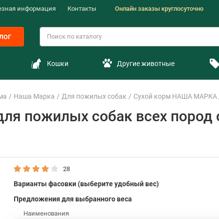
езная информация
Контакты
Онлайн заказы круглосуточно
лог
Кошки
Другие животные
ма
Наша Марка
Для пожилых собак
Сухой корм НАША МАРКА дл
я пожилых собак всех пород 
28
Варианты фасовки (выберите удобный вес)
Предложения для выбранного веса
Наименования