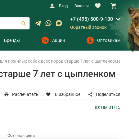
Вход
Заказы
+7 (495) 500-9-100
Обратный звонок
Бренды
Акции
Оптовикам
я пожилых собак всех пород старше 7 лет с цыпленком и рисом (1
старше 7 лет с цыпленком
Распечатать
В избранное
Поделиться
ID: НМ 31/15
Обычная цена