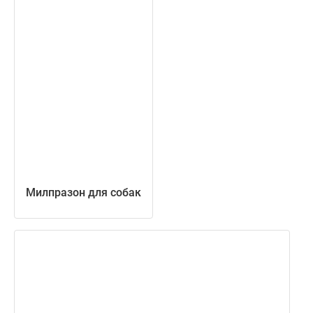
Милпразон для собак