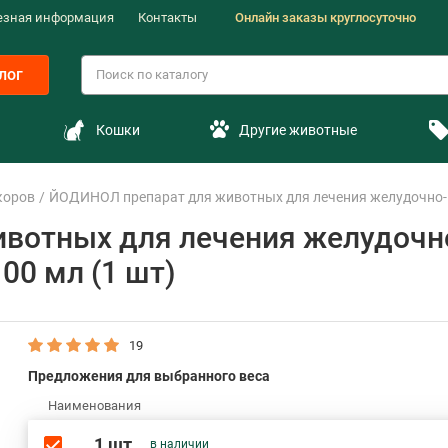
езная информация
Контакты
Онлайн заказы круглосуточно
лог
Кошки
Другие животные
коров
ЙОДИНОЛ препарат для животных для лечения желудочно-к
вотных для лечения желудочн
00 мл (1 шт)
19
Предложения для выбранного веса
Наименования
1 шт
в наличии