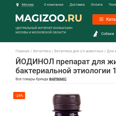
Москва
О компании
Доставка
Оплата
Пол
Ката
ЦЕНТРАЛЬНЫЙ ИНТЕРНЕТ-ЗООМАГАЗИН
МОСКВЫ И МОСКОВСКОЙ ОБЛАСТИ
Собаки
Главная
Ветаптека
Ветаптека для с/х животных
Для 
ЙОДИНОЛ препарат для жи
бактериальной этиологии 1
Все товары бренда
ФАРМАКС
-24%