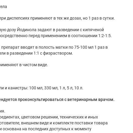
тела
и диспепсиях применяют в тех же дозах, но 1 раз в сутки.
ую дозу Йодинола задают в разведении с кипяченой
осредственно перед применением в соотношении 1:2-1:5.
препарат вводят в полость матки по 75-100 мл 1 раз в
или в разведении 1:1 с физраствором.
рименяют в чистом виде.
 канистры: 100 мл, 330 мл, 1 л, 5 л, 10 л.
ндуется проконсультироваться с ветеринарным врачом.
ия.
редиентах, цветовом решении, технических и иных
готовителе, внешнем виде и комплекте поставки товара
и основана на последних доступных к моменту