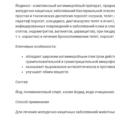
Йодинол - комплексный антимикробный препарат, предна
желудочно-кишечных заболеваний бактериальной этиологи
простая и токсическая диспепсия поросят-сосунов, телят,
паратиф поросят, кокцидиоз, диктиокаулез телят и ягнят),
инфицированных повреждений и заболеваний кожи и слизи
отитов, эндометритов, вагинитов, цервицитов), при пиоде
т.ч. карантин) и лечения бронхопневмонии телят, 
Ключевые особенности:
обладает широким антимикробным спектром действ
грамположительной и грамотрицательной микрофл
оказывает выраженное антисептическое и противо
улучшает обмен веществ
Состав:
Йод, поливиниловый спирт, калия йодид, вода очищенная.
Способ применения
Для лечения желудочно-кишечных заболеваний животных 