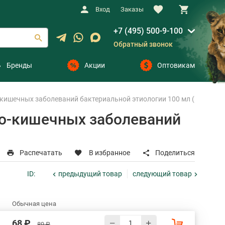
Вход
Заказы
+7 (495) 500-9-100
Обратный звонок
Бренды
Акции
Оптовикам
ишечных заболеваний бактериальной этиологии 100 мл (1 шт)
о-кишечных заболеваний
Распечатать
В избранное
Поделиться
предыдущий
товар
следующий
товар
ID:
Обычная цена
68 ₽
89 ₽