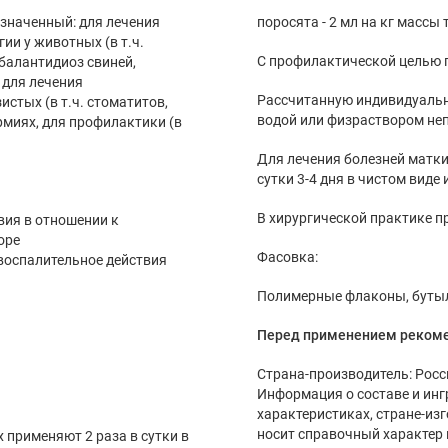
значенный: для лечения
поросята - 2 мл на кг массы 
и у животных (в т.ч.
С профилактической целью пр
 балантидиоз свиней,
 для лечения
Рассчитанную индивидуальн
стых (в т.ч. стоматитов,
водой или физраствором неп
рмиях, для профилактики (в
поросят.
Для лечения болезней матки 
сутки 3-4 дня в чистом виде 
В хирургической практике п
ия в отношении к
оре
Фасовка:
воспалительное действия
Полимерные флаконы, бутыли и
Перед применением рекоме
Страна-производитель: Росс
Информация о составе и инг
характеристиках, стране-из
носит справочный характер 
применяют 2 раза в сутки в