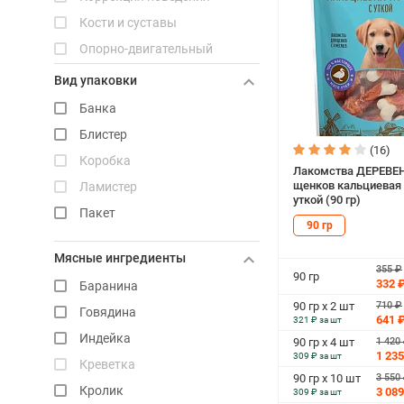
Nalapu
Кости и суставы
Award
Опорно-двигательный
аппарат
Вид упаковки
Стандартный
Банка
Суставы
Блистер
Уход за зубами
(16)
Коробка
Чувствительное пищеварение
Лакомства ДЕРЕВЕ
щенков кальциевая 
Ламистер
Энергия и витамины
уткой (90 гр)
Пакет
90 гр
Мясные ингредиенты
355 ₽
90 гр
332 
Баранина
710 ₽
90 гр х 2 шт
Говядина
641 
321 ₽ за шт
Индейка
1 420
90 гр х 4 шт
1 235
309 ₽ за шт
Креветка
3 550
90 гр х 10 шт
Кролик
3 089
309 ₽ за шт