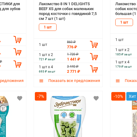
СТИКИ для
Лакомство 8 IN 1 DELIGHTS
Лакомство
д для зубов
BEEF XS для собак маленьких
собак кост
пород косточки с говядиной 7,5
большая (1
см 7 шт (1 шт)
1 шт
1 шт
1 шт
₽
860 ₽
1 шт
776 ₽
1 шт х 2
₽
1 720 ₽
1 шт х 2
185 ₽ за шт
1 441 ₽
721 ₽ за шт
 ₽
1 шт х 4
₽
3 440 ₽
1 шт х 4
179 ₽ за шт
2 771 ₽
693 ₽ за шт
предложения
Показать все предложения
Показа
-7%
-10%