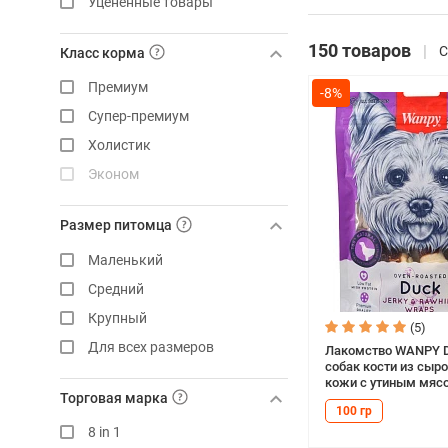
Уцененные товары
150 товаров
С
Класс корма
Премиум
-8%
Супер-премиум
Холистик
Эконом
Размер питомца
Маленький
Средний
Крупный
(5)
Для всех размеров
Лакомство WANPY 
собак кости из сыр
кожи с утиным мясо
Торговая марка
100 гр
8 in 1