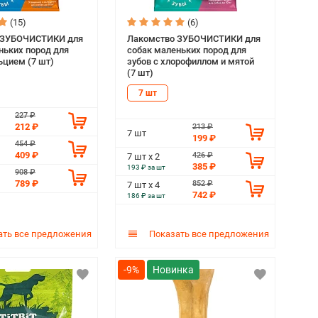
(15)
(6)
 ЗУБОЧИСТИКИ для
Лакомство ЗУБОЧИСТИКИ для
ньких пород для
собак маленьких пород для
ьцием (7 шт)
зубов с хлорофиллом и мятой
(7 шт)
7 шт
227 ₽
212 ₽
213 ₽
7 шт
199 ₽
454 ₽
409 ₽
426 ₽
7 шт х 2
385 ₽
193 ₽ за шт
908 ₽
789 ₽
852 ₽
7 шт х 4
742 ₽
186 ₽ за шт
ть все предложения
Показать все предложения
-9%