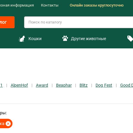
езная информация
Контакты
Онлайн заказы круглосуточно
лог
Кошки
Другие животные
 1
AlpenHof
Award
Beaphar
Blitz
Dog Fest
Good 
ры:
ка