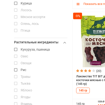
Курица
Показать все 
Лосось
-9%
Мясное ассорти
Олень, лось
Птица
Свинина
Растительные ингредиенты
Страус
Кукуруза, пшеница
Сыр
Овес
Телятина
Овощи
Треска
Рис
(20)
Утка
Лакомство TIT BIT 
Травы
Форель
косточки мясные с 
Тыква
(145 гр)
Ягненок
Яблоко
145 гр
Ягоды
159 ₽
145 гр
Ячмень