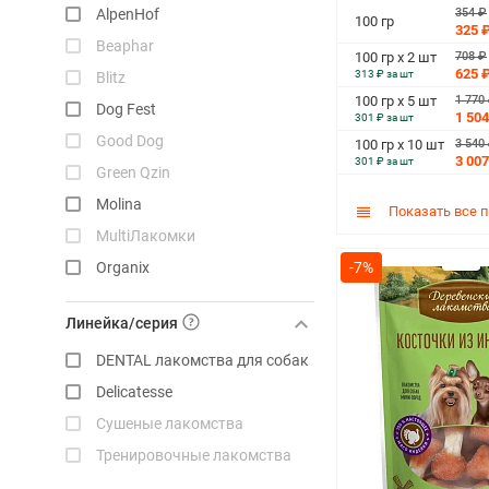
354 ₽
AlpenHof
100 гр
325 
Beaphar
708 ₽
100 гр х 2 шт
625 
313 ₽ за шт
Blitz
1 770
100 гр х 5 шт
Dog Fest
1 504
301 ₽ за шт
Good Dog
3 540
100 гр х 10 шт
3 007
301 ₽ за шт
Green Qzin
Molina
Показать все 
MultiЛакомки
-7%
Organix
Perfect Fit
Линейка/серия
Prime Ever
DENTAL лакомства для собак
Smart Dog
Delicatesse
Solid Natura
Сушеные лакомства
Tit Bit
Тренировочные лакомства
Triol
Wanpy