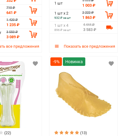
332 ₽
1 111 ₽
1 шт
1 003 ₽
710 ₽
641 ₽
2 222 ₽
1 шт х 2
1 863 ₽
932 ₽ за шт
1 420 ₽
1 235 ₽
4 444 ₽
1 шт х 4
3 583 ₽
896 ₽ за шт
3 550 ₽
т
3 089 ₽
ть все предложения
Показать все предложения
-9%
(22)
(13)