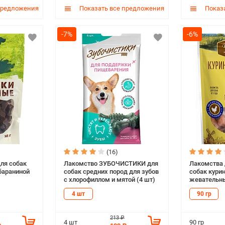
предложения
Показать все предложения
Показа
-7%
-6%
(16)
для собак
Лакомство ЗУБОЧИСТИКИ для
Лакомства
бараниной
собак средних пород для зубов
собак кури
с хлорофиллом и мятой (4 шт)
жевательны
4 шт
90 гр
213 ₽
4 шт
90 гр