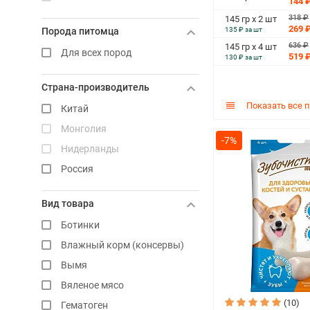
144 
318 ₽
145 гр х 2 шт
269 
135 ₽ за шт
Порода питомца
636 ₽
145 гр х 4 шт
Для всех пород
519 
130 ₽ за шт
Страна-производитель
Показать все 
Китай
Монголия
-7%
Нидерланды
Россия
Вид товара
Ботинки
Влажный корм (консервы)
Вымя
Вяленое мясо
(10)
Гематоген