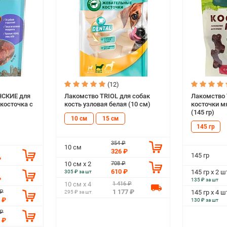
(12)
НСКИЕ для
Лакомство TRIOL для собак
Лакомство 
косточка с
кость узловая белая (10 см)
косточки м
(145 гр)
10 см
15 см
145 гр
354 ₽
10 см
326 ₽
145 гр
₽
708 ₽
10 см х 2
610 ₽
145 гр х 2 ш
305 ₽ за шт
₽
135 ₽ за шт
1 416 ₽
10 см х 4
1 177 ₽
 ₽
145 гр х 4 ш
295 ₽ за шт
 ₽
130 ₽ за шт
 ₽
 ₽