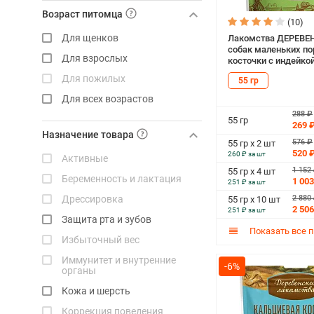
Возраст питомца
Деревенские лакомства
(10)
Для щенков
Лакомства ДЕРЕВЕ
Доктор Zoo
собак маленьких по
Для взрослых
косточки с индейкой
Зооник
Для пожилых
55 гр
Зубочистики
Для всех возрастов
Мнямс
288 ₽
55 гр
Омега NEO
269 
Назначение товара
Погрызухин
576 ₽
55 гр х 2 шт
520 
260 ₽ за шт
Активные
Inaba
1 152
55 гр х 4 шт
Беременность и лактация
1 003
Schwanz
251 ₽ за шт
2 880
Дрессировка
55 гр х 10 шт
Натуральная формула
2 506
251 ₽ за шт
Защита рта и зубов
2u
Показать все 
Избыточный вес
Каскад
Иммунитет и внутренние
Мираторг
-6%
органы
Ocean Dog
Кожа и шерсть
Welco
Коррекция поведения