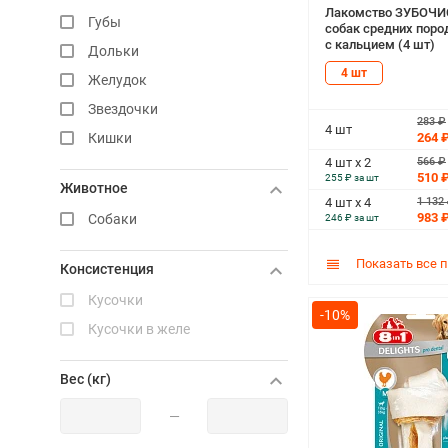
Лакомство ЗУБОЧИ
Губы
собак средних поро
с кальцием (4 шт)
Дольки
4 шт
Желудок
Звездочки
283 ₽
4 шт
264 
Кишки
566 ₽
4 шт х 2
Колбаска
510 
255 ₽ за шт
Животное
Колечки
1 132
4 шт х 4
983 
Собаки
246 ₽ за шт
Кольцо
Корень бычий
Показать все 
Консистенция
Косичка
Кусочки
Косточка
-10%
Кусочки в желе
Крекер
Кубик
Вес (кг)
Лакомство
—
Лапки