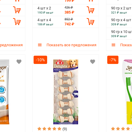
₽
199 ₽
426 ₽
4 шт х 2
90 гр х 2 шт
₽
385 ₽
193 ₽ за шт
321 ₽ за шт
852 ₽
4 шт х 4
90 гр х 4 шт
₽
742 ₽
186 ₽ за шт
309 ₽ за шт
90 гр х 10 ш
309 ₽ за шт
предложения
Показать все предложения
Показа
-10%
-7%
(9)