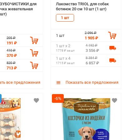
 ЗУБОЧИСТИКИ для
Лакомство TRIOL для собак
очка жевательная
ботинок 20 см 10 шт (1 шт)
 шт)
1 шт
2 096 ₽
1 шт
1 905 ₽
205 ₽
191 ₽
4 192 ₽
1 шт х 2
3 556 ₽
410 ₽
1778 ₽ за шт
370 ₽
8 384 ₽
1 шт х 4
6 857 ₽
820 ₽
1715 ₽ за шт
713 ₽
ть все предложения
Показать все предложения
-6%