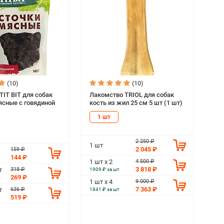
(10)
(10)
TIT BIT для собак
Лакомство TRIOL для собак
ясные с говядиной
кость из жил 25 см 5 шт (1 шт)
1 шт
2 250 ₽
1 шт
2 045 ₽
159 ₽
144 ₽
4 500 ₽
1 шт х 2
3 818 ₽
318 ₽
т
1909 ₽ за шт
269 ₽
9 000 ₽
1 шт х 4
7 363 ₽
636 ₽
т
1841 ₽ за шт
519 ₽