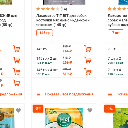
(14)
НСКИЕ для
Лакомство TIT BIT для собак
Лакомство
род
косточки мясные с индейкой и
собак мале
 (55 гр)
ягненком (145 гр)
зубов с кал
145 гр
7 шт
159 ₽
145 гр
7 шт
₽
144 ₽
318 ₽
145 гр х 2 шт
7 шт х 2
₽
269 ₽
135 ₽ за шт
205 ₽ за шт
 ₽
636 ₽
145 гр х 4 шт
7 шт х 4
 ₽
519 ₽
130 ₽ за шт
198 ₽ за шт
 ₽
 ₽
предложения
Показать все предложения
Показа
-8%
-9%