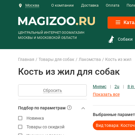
Москва
О компании
Доставка
Оплата
Пол
Ката
ЦЕНТРАЛЬНЫЙ ИНТЕРНЕТ-ЗООМАГАЗИН
МОСКВЫ И МОСКОВСКОЙ ОБЛАСТИ
Собаки
Главная
Товары для собак
Лакомства
Кость из жил
Кость из жил для собак
Мнямс
2u
8 in
Сбросить
Показать все
Подбор по параметрам
Выбранные парамет
Новинка
Вид товара:
Косточ
Товары со скидкой