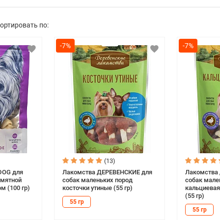
ортировать по:
-7%
-7%
(13)
DOG для
Лакомства ДЕРЕВЕНСКИЕ для
Лакомства
омятной
собак маленьких пород
собак мале
м (100 гр)
косточки утиные (55 гр)
кальциевая
(55 гр)
55 гр
55 гр