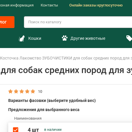
езная информация
Контакты
Онлайн заказы круглосуточно
лог
Кошки
Другие животные
Косточка Лакомство ЗУБОЧИСТИКИ для собак средних пород для зу
я собак средних пород для зу
10
Варианты фасовки (выберите удобный вес)
Предложения для выбранного веса
Наименования
4 шт
в наличии