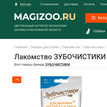
Москва
О компании
Доставка
Оплата
Пол
Ката
ЦЕНТРАЛЬНЫЙ ИНТЕРНЕТ-ЗООМАГАЗИН
МОСКВЫ И МОСКОВСКОЙ ОБЛАСТИ
Собаки
Главная
Товары для собак
Лакомства
Зубочистики
Лакомство ЗУБОЧИСТИКИ дл
Все товары бренда
ЗУБОЧИСТИКИ
-7%