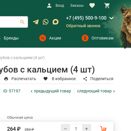
Вход
Заказы
+7 (495) 500-9-100
Обратный звонок
Бренды
Акции
Оптовикам
бов с кальцием (4 шт)
бов с кальцием (4 шт)
Распечатать
В избранное
Поделиться
предыдущий
товар
следующий
товар
ID: 57197
Обычная цена
264 ₽
283 ₽