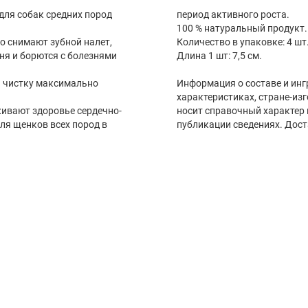
для собак средних пород
период активного роста.
100 % натуральный продукт
но снимают зубной налет,
Количество в упаковке: 4 шт
ня и борются с болезнями
Длина 1 шт: 7,5 см.
ь чистку максимально
Информация о составе и инг
характеристиках, стране-из
живают здоровье сердечно-
носит справочный характер 
ля щенков всех пород в
публикации сведениях. Дост