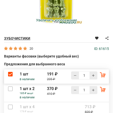
Увеличить изображение
ЗУБОЧИСТИКИ
20
ID: 61615
Варианты фасовки (выберите удобный вес)
Предложения для выбранного веса
1 шт
191 ₽
205 ₽
в наличии
1 шт х 2
370 ₽
185 ₽ за шт
410 ₽
в наличии
1 шт х 4
713 ₽
179 ₽ за шт
820 ₽