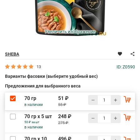
Увеличить изображение
SHEBA
13
ID: Z0590
Варианты фасовки (выберите удобный вес)
Предложения для выбранного веса
70 гр
51 ₽
55 ₽
в наличии
70 гр х 5 шт
248 ₽
50 ₽ за шт
275 ₽
в наличии
70 гр х 10
496 ₽