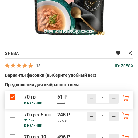
Увеличить изображение
SHEBA
13
ID: Z0589
Варианты фасовки (выберите удобный вес)
Предложения для выбранного веса
70 гр
51 ₽
55 ₽
в наличии
70 гр х 5 шт
248 ₽
50 ₽ за шт
275 ₽
в наличии
70 гр х 10
496 ₽