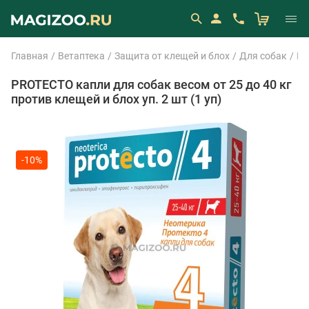
Главная
Ветаптека
Защита от клещей и блох
Для собак
Ка
PROTECTO капли для собак весом от 25 до 40 кг
против клещей и блох уп. 2 шт (1 уп)
-10%