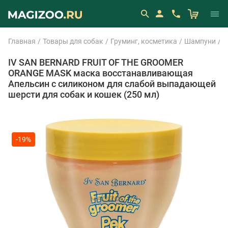
Главная
Товары для собак
Груминг, косметика
Шампуни
I
IV SAN BERNARD FRUIT OF THE GROOMER
ORANGE MASK маска восстанавливающая
Апельсин с силиконом для слабой выпадающей
шерсти для собак и кошек (250 мл)
-19%