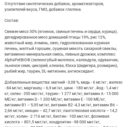
Отсутствие синтетических добавок, ароматизаторов,
усилителей вкуса, ГМО, добавок глютена.
Состав:
Свежее мясо 30% (ягненок, свиные печень и сердце, курица),
дегидрированное мясо домашней птицы 19%, рис 12%,
животный жир, ячмень, овес, гидролизованная куриная
печень, желтый горошек, сушеная мякоть сахарной свеклы,
витаминно-минеральная смесь, пивные дрожжи, комплекс
AlphaPetBIO® (зеленогубый моллюск, календула, одуванчик,
льняное семя, цикорий, клюква, Юкка Шидигера, розмарин),
рыбий жир, таурин, DL-метионин, антиоксидант.
Добавленные вещества: магний - 0,08 %, медь - 6 мг/кг , железо
- 84 мг/кг, марганец – 6,9 мг/кг, цинк - 180 мг/кг , йод - 1,4 мг/
кг, селен - 350 мкг/кг, таурин - 1 277 мг/кг, витамин А - 15 000
МЕ/кг, витамин D - 1 200 МЕ/кг, витамин Е - 100 МЕ/кг,
витамин В1 – 5,95 мг/кг, витамин В2 -4,3 мг/кг, витамин B6 –
2,66 мг/кг, ниацин – 42,7 мг/кг, пантотеновая кислота – 14,2
мг/кг, холин - 2 716 мг/кг, биотин - 100 мкг/кг, фолиевая
кислота – 801,5 мкг/кг, хондроитин - 98 000 мкг/кг,