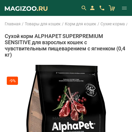
Главная
Товары для кошек
Корм для кошек
Сухие корма
A
Сухой корм ALPHAPET SUPERPREMIUM
SENSITIVE для взрослых кошек с
чувствительным пищеварением с ягненком (0,4
кг)
-9%