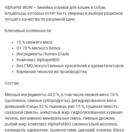
AlphaPet WOW – линейка кормов для кошек и собак,
владельцы которых хотят быть уверены в выборе рационов
лучшего качества по разумной цене.
Ключевые особенности:
10 % свежего мяса
От 70 % мясного белка
Ингредиенты Human Grade
Комплекс AlphapetBIO
Без ГМО, искусственных красителей и ароматизаторов
Бережная технология производства
Состав:
Мясные ингредиенты 44,5 %, в том числе свежее мясо 10 %
(цыпленок, свиные субпродукты), дегидрированное мясо
домашней птицы 32 %, пшеница, рис 15 %, сушеная мякоть
сахарной свеклы, животный жир, гидролизованная куриная
печень, витаминно-минеральная смесь, пивные дрожжи,
рыбий жир, комплекс AlphaPetBIO (зеленогубый моллюск,
календула, одуванчик, льняное семя, цикорий, клюква, Юкка