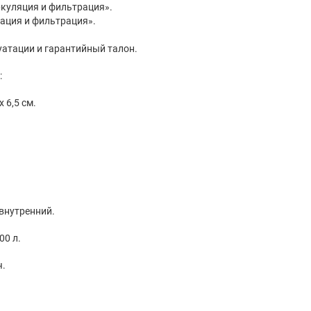
куляция и фильтрация».
ация и фильтрация».
уатации и гарантийный талон.
:
Размеры в упаковке: 18 х 10 х 6,5 см.
внутренний.
00 л.
ч.