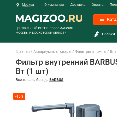
Москва
О компании
Доставка
Оплата
Пол
Ката
ЦЕНТРАЛЬНЫЙ ИНТЕРНЕТ-ЗООМАГАЗИН
МОСКВЫ И МОСКОВСКОЙ ОБЛАСТИ
Собаки
Главная
Аквариумные товары
Фильтры и помпы
Вну
Фильтр внутренний BARBUS 
Вт (1 шт)
Все товары бренда
BARBUS
-15%