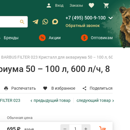
Вход
Заказы
+7 (495) 500-9-100
Обратный звонок
Бренды
Акции
Оптовикам
ARBUS FILTER 023 Кристалл для аквариума 50 – 100 л, 600 л/ч, 8 В
ума 50 – 100 л, 600 л/ч, 8
Распечатать
В избранное
Поделиться
предыдущий
товар
следующий
товар
: FILTER 023
Обычная цена
695 ₽
819 ₽