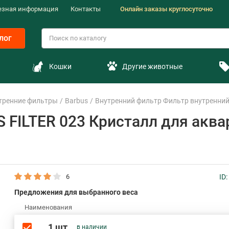
езная информация
Контакты
Онлайн заказы круглосуточно
лог
Кошки
Другие животные
тренние фильтры
Barbus
Внутренний фильтр Фильтр внутренний B
FILTER 023 Кристалл для аквари
6
ID
Предложения для выбранного веса
Наименования
1 шт
в наличии