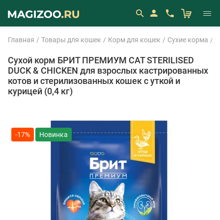
Главная
Товары для кошек
Корм для кошек
Сухие корма
B
Сухой корм БРИТ ПРЕМИУМ CAT STERILISED
DUCK & CHICKEN для взрослых кастрированных
котов и стерилизованных кошек с уткой и
курицей (0,4 кг)
-17%