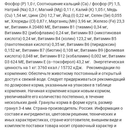
Фосфор (P) 1,0 г, Соотношение кальций (Ca) / фосфор (P) 1,5,
Натрий (Na) 0,3 г, Mагний (Mg) 0,11 г, Kалий (K) 1,05 г, Медь
(Cu) 1,54 мг, Цинк (Zn) 12,7 мг, Йод (I) 0,22 мг, Селен (Se) 0,055
мг, Хлориды (Cl) 0,87 г, Марганец (Mn) 3,96 мг, Железо (Fe) 23,3
мг, Витамин А 20480 МЕ, Витамин В1 (тиамин) 0,34 мг,
Витамин В2 (рибофлавин) 0,24 мг, Витамин В3 (никотиновая
кислота) 0,24 мг, Витамин В4 (холин) 123,2 мг, Витамин В5
(пантотеновая кислота) 0,35 мг, Витамин В6 (пиридоксин)
0,152 мг, Витамин В7 (биотин) 0,108 мг, Витамин В9 (фолиевая
кислота) 0,048 мг, Витамин В12 (кобаламин) 0,002 мг, Витамин
D3 624 МЕ, Витамин Е (α–токоферол) 43,2 мг. Энергетическая
ценность на 1 кг: 3760 ккал / 15732 кДж. Рекомендации по
кормлению: Обеспечьте животному постоянный и открытый
доступ к свежей воде. Следует придерживаться рекомендаций
по дозировке корма, указанным на упаковке в таблице
кормления. Начиная кормление кошки новым кормом,
увеличивайте его количество постепенно, в течение
нескольких дней. Гранулы корма в форме круга, размер
гранул 3-4 мм. Страна-производитель: Россия. Информация о
составе и ингредиентах, цветовом решении, технических и
иных характеристиках, стране-изготовителе, внешнем виде и
комплекте поставки товара носит справочный характер и