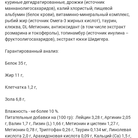
куриные дегидратированные, дрожжи (источник
маннанолигосахаридов), калий хлористый, пищевой
альбумин (белок крови), витаминно-минеральный комплекс,
рыбий жир (источник Омега-3 жирных кислот), таурин,
клюква, DL-Метионин, антиоксидант (в том числе экстракт
розмарина и токоферолы), топинамбур (источник инулина –
фруктоолигосахаридов), экстракт юкки Шидигера.
Гарантированный анализ:
Белок 35 г,
Жир 11 г,
Клетчатка 1,2 г,
Зола 6,8 г,
Влажность - не более 10 %.
Питательные добавки на (100 гр): Лейцин 3,28 г, Аргинин 2,05
г, Валин 1,7 г, Лизин (L) 1,66 г, Метионин и цистеин 1,27 г,
Метионин 0,78 г, Триптофан 0,26 г, Таурин 0,134 мг, Линолевая
кислота 2,0 г, Арахидоновая кислота 0,09 г, Кальций (Ca) 1,5 г,