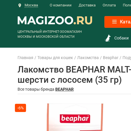
Москва
О компании
Доставка
Оплата
Пол
Ката
ЦЕНТРАЛЬНЫЙ ИНТЕРНЕТ-ЗООМАГАЗИН
МОСКВЫ И МОСКОВСКОЙ ОБЛАСТИ
Собаки
Главная
Товары для кошек
Лакомства
Beaphar
Под
Лакомство BEAPHAR MALT-
шерсти с лососем (35 гр)
Все товары бренда
BEAPHAR
-6%