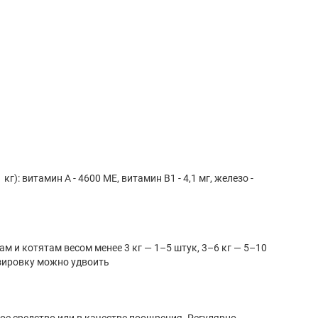
г): витамин A - 4600 МЕ, витамин B1 - 4,1 мг, железо -
 и котятам весом менее 3 кг — 1–5 штук, 3–6 кг — 5–10
зировку можно удвоить
е средство или в качестве поощрения. Регулярно