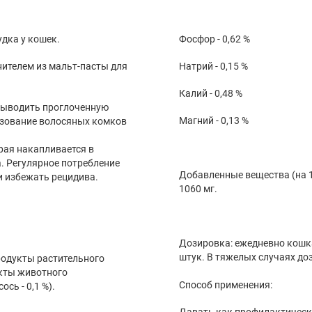
удка у кошек.
Фосфор - 0,62 %
нителем из мальт-пасты для
Натрий - 0,15 %
Калий - 0,48 %
выводить проглоченную
Магний - 0,13 %
азование волосяных комков
рая накапливается в
. Регулярное потребление
Добавленные вещества (на 1 к
и избежать рецидива.
1060 мг.
Дозировка: ежедневно кошкам
штук. В тяжелых случаях до
родукты растительного
укты животного
Способ применения:
сь - 0,1 %).
Давать как профилактическо