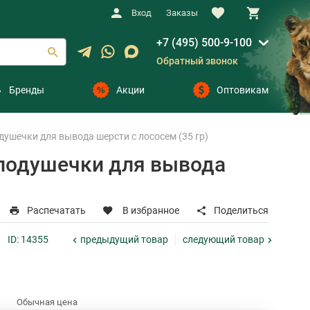
Вход
Заказы
+7 (495) 500-9-100
Обратный звонок
Бренды
Акции
Оптовикам
шечки для вывода шерсти с лососем (35 гр)
подушечки для вывода
Распечатать
В избранное
Поделиться
предыдущий
товар
следующий
товар
ID: 14355
Обычная цена