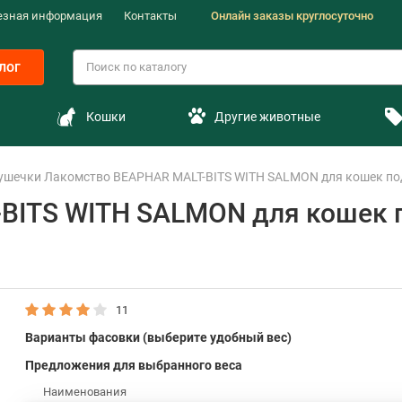
езная информация
Контакты
Онлайн заказы круглосуточно
лог
Кошки
Другие животные
ушечки Лакомство BEAPHAR MALT-BITS WITH SALMON для кошек поду
BITS WITH SALMON для кошек 
11
Варианты фасовки (выберите удобный вес)
Предложения для выбранного веса
Наименования