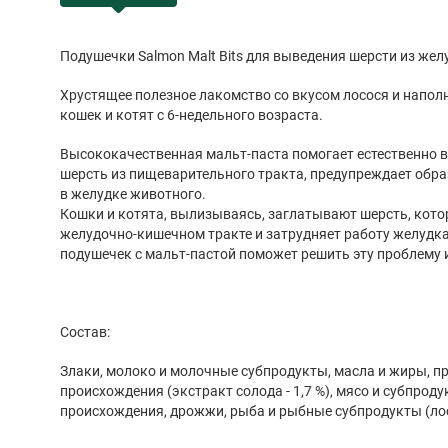
Подушечки Salmon Malt Bits для выведения шерсти из жел
Хрустящее полезное лакомство со вкусом лосося и напол
кошек и котят с 6-недельного возраста.
Высококачественная мальт-паста помогает естественно 
шерсть из пищеварительного тракта, предупреждает обр
в желудке животного.
Кошки и котята, вылизываясь, заглатывают шерсть, кото
желудочно-кишечном тракте и затрудняет работу желудка
подушечек с мальт-пастой поможет решить эту проблему 
Состав:
Злаки, молоко и молочные субпродукты, масла и жиры, п
происхождения (экстракт солода - 1,7 %), мясо и субпрод
происхождения, дрожжи, рыба и рыбные субпродукты (лосо