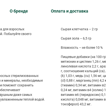
О бренде
Оплата и доставка
а для взрослых
Сырая клетчатка – 2 гр
й. Побалуйте своего
Сырая зола – 6,5 гр
Влажность – не более 10 %
Пищевые добавки (на 100 гр): л
метионин и цистеин 1,26 г, ме
линолевая кислота 2,2 г, арах
г, соотношение кальций (ca) /
зрослых стерилизованных
(k) 1,03 г, медь (cu) 1,56 мг, 
ы и минералы, необходимые
(cl) 0,88 г, марганец (mn) 4,
рм поможет сохранить
(тиамин) 0,34 мг, витамин в
 обеспечивает
0,24 мг, витамин в4 (холин) 
нодушным даже самых
витамин в6 (пиридоксин) 0,1
 увлажненным теплой водой.
кислота) 0,048 мг, витамин в
токоферол) 43,2 мг.