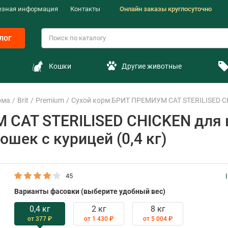
езная информация
Контакты
Онлайн заказы круглосуточно
лог
Кошки
Другие животные
рма
Brit
Premium
Сухой корм БРИТ ПРЕМИУМ CAT STERILISED CHI
 CAT STERILISED CHICKEN для 
шек с курицей (0,4 кг)
45
Варианты фасовки (выберите удобный вес)
0,4 кг
2 кг
8 кг
от 377 ₽
от 1 430 ₽
от 5 004 ₽