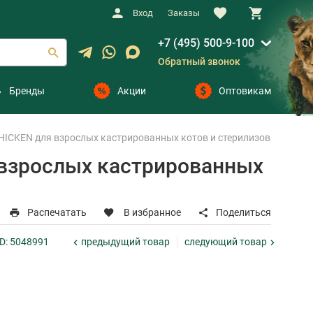
Вход
Заказы
+7 (495) 500-9-100
Обратный звонок
Бренды
Акции
Оптовикам
CKEN для взрослых кастрированных котов и стерилизованных коше
взрослых кастрированных
Распечатать
В избранное
Поделиться
предыдущий
товар
следующий
товар
ID: 5048991