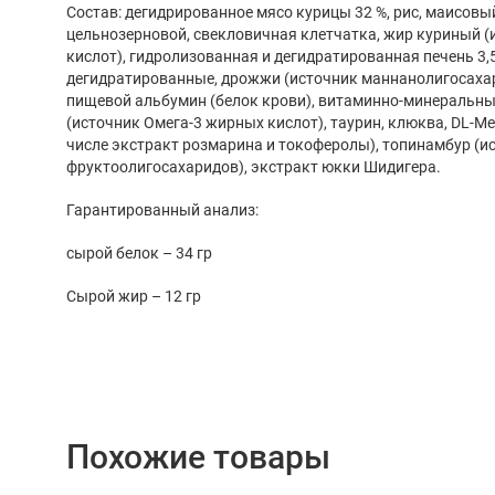
Состав: дегидрированное мясо курицы 32 %, рис, маисовы
цельнозерновой, свекловичная клетчатка, жир куриный 
кислот), гидролизованная и дегидратированная печень 3,
дегидратированные, дрожжи (источник маннанолигосахар
пищевой альбумин (белок крови), витаминно-минеральны
(источник Омега-3 жирных кислот), таурин, клюква, DL-Ме
числе экстракт розмарина и токоферолы), топинамбур (ис
фруктоолигосахаридов), экстракт юкки Шидигера.
Гарантированный анализ:
сырой белок – 34 гр
Сырой жир – 12 гр
Похожие товары