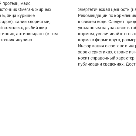
й протеин, маис
(источник Омега-6 жирных
Энергетическая ценность (на 
5 %, яйца куриные
Рекомендации по кормлению
идов), калий хлористый,
к свежей воде. Следует при
й комплекс, рыбий жир
указанным на упаковке в т
тионин, антиоксидант (в том
кормом, увеличивайте его ко
точник инулина -
корма в форме круга, размер
Информация о составе и инг
характеристиках, стране-из
носит справочный характер 
публикации сведениях. Дост