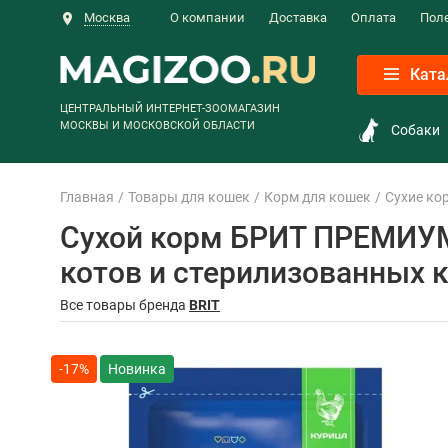
Москва
О компании
Доставка
Оплата
Пол
Ката
ЦЕНТРАЛЬНЫЙ ИНТЕРНЕТ-ЗООМАГАЗИН
МОСКВЫ И МОСКОВСКОЙ ОБЛАСТИ
Собаки
Главная
Товары для кошек
Корм для кошек
Сухие ко
Сухой корм БРИТ ПРЕМИУМ
котов и стерилизованных ко
Все товары бренда
BRIT
-17%