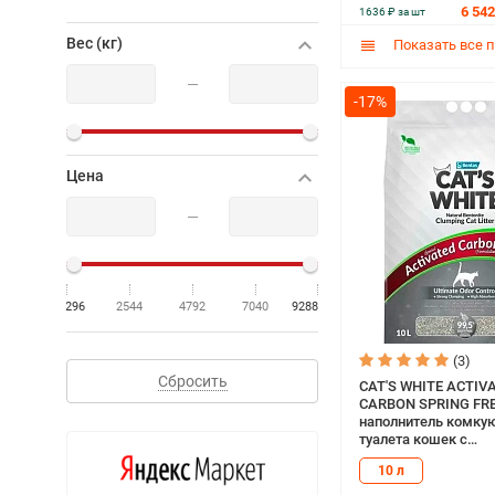
6 542
1636 ₽ за шт
Вес (кг)
Показать все 
—
-17%
Цена
—
296
2544
4792
7040
9288
(3)
Сбросить
CAT'S WHITE ACTIV
CARBON SPRING FR
наполнитель комку
туалета кошек с
активированным уг
10 л
ароматом весенней
(10 л)