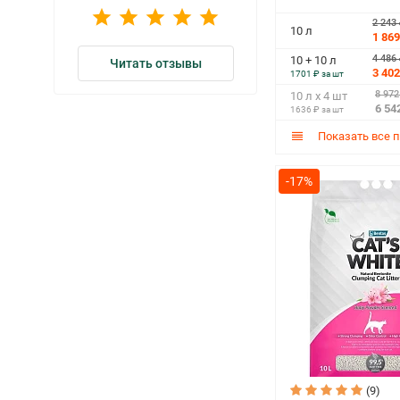
2 243
10 л
1 869
4 486
10 + 10 л
Читать отзывы
3 402
1701 ₽ за шт
8 972
10 л х 4 шт
6 54
1636 ₽ за шт
Показать все 
-17%
(9)