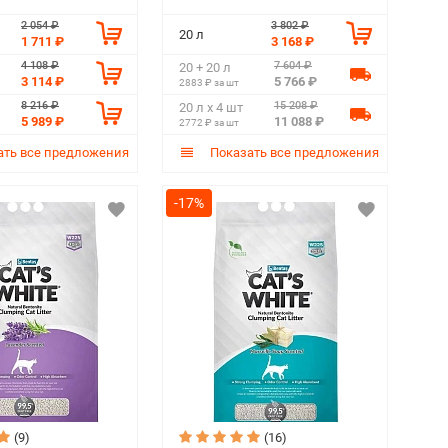
2 054 ₽
3 802 ₽
20 л
1 711 ₽
3 168 ₽
4 108 ₽
7 604 ₽
20 + 20 л
3 114 ₽
5 766 ₽
2883 ₽ за шт
8 216 ₽
15 208 ₽
20 л х 4 шт
5 989 ₽
11 088 ₽
2772 ₽ за шт
ть все предложения
Показать все предложения
-17%
(9)
(16)