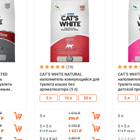
(19)
ATED
CAT'S WHITE NATURAL
CAT'S WHI
ь
наполнитель комкующийся для
наполнител
уалета
туалета кошек без
туалета ко
анным
ароматизатора (5 л)
детской при
5 л
10 л
20 л
5 л
 ₽
1 076 ₽
5 л
5 л
 ₽
896 ₽
 ₽
2 152 ₽
5 + 5 л
5 + 5 л
 ₽
1 631 ₽
816 ₽ за шт
816 ₽ за шт
 ₽
4 304 ₽
5 л х 4 шт
5 л х 4 шт