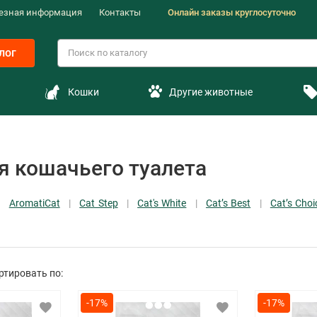
езная информация
Контакты
Онлайн заказы круглосуточно
лог
Кошки
Другие животные
ля кошачьего туалета
AromatiCat
Cat Step
Cat's White
Cat’s Best
Cat’s Choi
ртировать по:
-17%
-17%