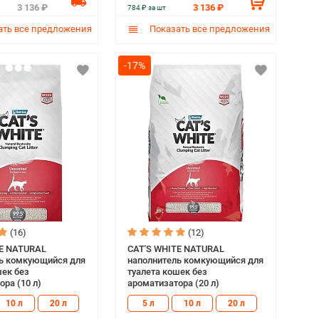
3 136 ₽
3 136 ₽
784 ₽ за шт
ть все предложения
Показать все предложения
-17%
(16)
(12)
TE NATURAL
CAT'S WHITE NATURAL
ь комкующийся для
наполнитель комкующийся для
шек без
туалета кошек без
ра (10 л)
ароматизатора (20 л)
10 л
20 л
5 л
10 л
20 л