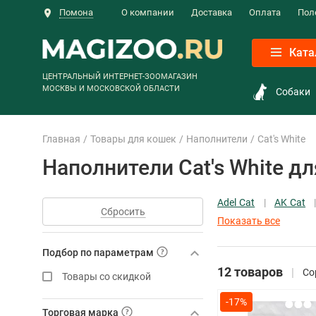
Помона
О компании
Доставка
Оплата
Пол
Ката
ЦЕНТРАЛЬНЫЙ ИНТЕРНЕТ-ЗООМАГАЗИН
МОСКВЫ И МОСКОВСКОЙ ОБЛАСТИ
Собаки
Главная
Товары для кошек
Наполнители
Cat's White
Наполнители Cat's White д
Adel Cat
AK Cat
Сбросить
Показать все
Подбор по параметрам
12 товаров
Со
Товары со скидкой
-17%
Торговая марка