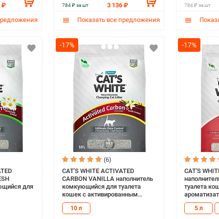
 ₽
3 136 ₽
784 ₽ за шт
784 ₽ за шт
предложения
Показать все предложения
Показа
-17%
-17%
(6)
ATED
CAT'S WHITE ACTIVATED
CAT'S WHI
ESH
CARBON VANILLA наполнитель
наполнител
ющийся для
комкующийся для туалета
туалета ко
кошек с активированным
ароматизато
лем и
углем и ароматом ванили (10 л)
10 л
5 л
 свежести