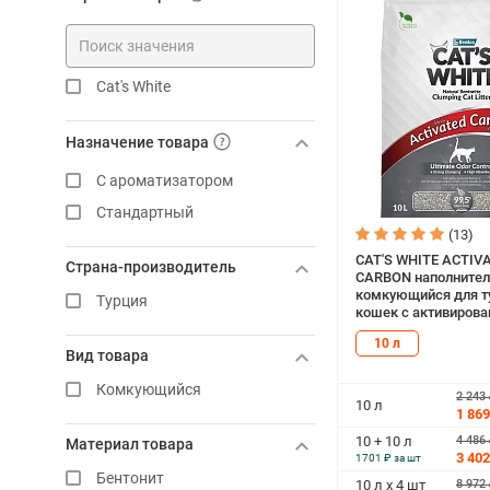
Cat's White
Назначение товара
С ароматизатором
Стандартный
(13)
CAT'S WHITE ACTIV
Страна-производитель
CARBON наполнител
комкующийся для т
Турция
кошек с активиров
углем (10 л)
10 л
Вид товара
Комкующийся
2 243
10 л
1 869
4 486
10 + 10 л
Материал товара
3 402
1701 ₽ за шт
Бентонит
8 972
10 л х 4 шт