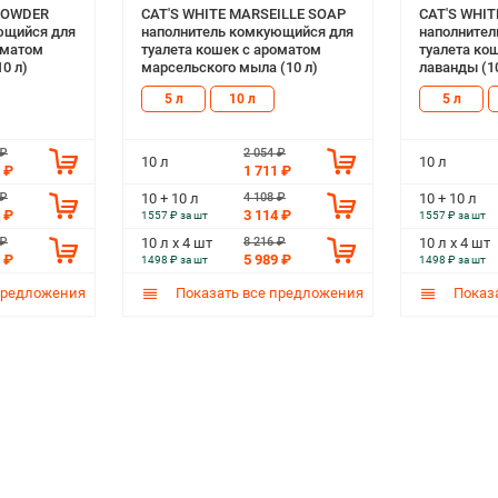
 POWDER
CAT'S WHITE MARSEILLE SOAP
CAT'S WHI
ющийся для
наполнитель комкующийся для
наполнител
оматом
туалета кошек с ароматом
туалета ко
0 л)
марсельского мыла (10 л)
лаванды (10
5 л
10 л
5 л
 ₽
2 054 ₽
10 л
10 л
 ₽
1 711 ₽
 ₽
4 108 ₽
10 + 10 л
10 + 10 л
 ₽
3 114 ₽
1557 ₽ за шт
1557 ₽ за шт
 ₽
8 216 ₽
10 л х 4 шт
10 л х 4 шт
 ₽
5 989 ₽
1498 ₽ за шт
1498 ₽ за шт
предложения
Показать все предложения
Показа