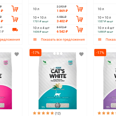
 ₽
2 243 ₽
10 л
10 л
 ₽
1 869 ₽
 ₽
4 486 ₽
10 + 10 л
10 + 10 л
 ₽
3 402 ₽
1701 ₽ за шт
1557 ₽ за шт
 ₽
8 972 ₽
10 л х 4 шт
10 л х 4 шт
2 ₽
6 542 ₽
1636 ₽ за шт
1498 ₽ за шт
предложения
Показать все предложения
Показа
-17%
-17%
(12)