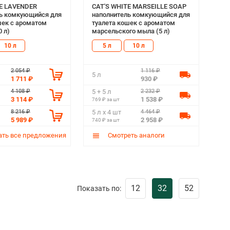
TE LAVENDER
CAT'S WHITE MARSEILLE SOAP
ь комкующийся для
наполнитель комкующийся для
шек с ароматом
туалета кошек с ароматом
 л)
марсельского мыла (5 л)
10 л
5 л
10 л
2 054 ₽
1 116 ₽
5 л
1 711 ₽
930 ₽
4 108 ₽
2 232 ₽
5 + 5 л
3 114 ₽
1 538 ₽
769 ₽ за шт
8 216 ₽
4 464 ₽
5 л х 4 шт
5 989 ₽
2 958 ₽
740 ₽ за шт
ть все предложения
Смотреть аналоги
12
32
52
Показать по: