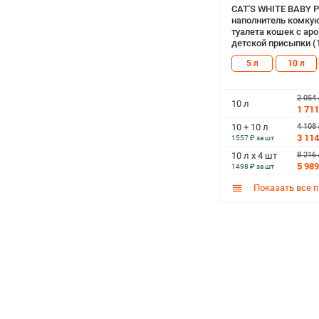
CAT'S WHITE BABY
наполнитель комку
туалета кошек с ар
детской присыпки (1
5 л
10 л
2 054
10 л
1 711
4 108
10 + 10 л
3 114
1557 ₽ за шт
8 216
10 л х 4 шт
5 989
1498 ₽ за шт
Показать все 