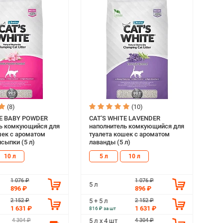
(8)
(10)
TE BABY POWDER
CAT'S WHITE LAVENDER
ь комкующийся для
наполнитель комкующийся для
шек с ароматом
туалета кошек с ароматом
сыпки (5 л)
лаванды (5 л)
10 л
5 л
10 л
1 076 ₽
1 076 ₽
5 л
896 ₽
896 ₽
2 152 ₽
2 152 ₽
5 + 5 л
1 631 ₽
1 631 ₽
816 ₽ за шт
4 304 ₽
4 304 ₽
5 л х 4 шт