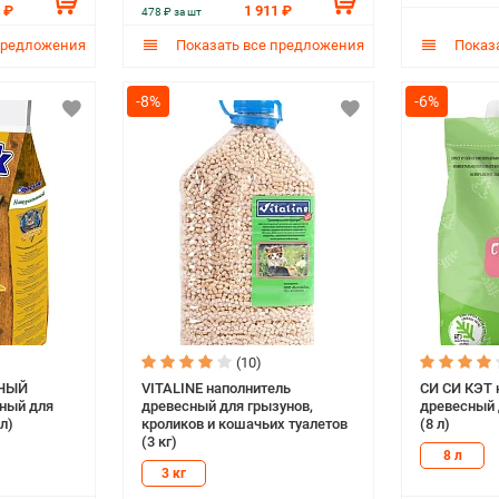
 ₽
1 911 ₽
478 ₽ за шт
предложения
Показать все предложения
Показа
-8%
-6%
(10)
ЬНЫЙ
VITALINE наполнитель
СИ СИ КЭТ 
сный для
древесный для грызунов,
древесный 
л)
кроликов и кошачьих туалетов
(8 л)
(3 кг)
8 л
3 кг