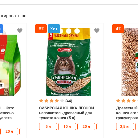
ртировать по:
-8%
-4%
(44)
L - Кэтс
СИБИРСКАЯ КОШКА ЛЕСНОЙ
Древесный 
ревесно-
наполнитель древесный для
кошачьего 
уалета
туалета кошек (5 л)
гранулирова
5 л
10 л
20 л
20 кг
2,5 кг
20 л
40 л