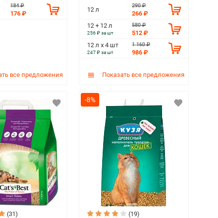
184 ₽
290 ₽
12 л
176 ₽
266 ₽
580 ₽
12 + 12 л
512 ₽
256 ₽ за шт
1 160 ₽
12 л х 4 шт
986 ₽
247 ₽ за шт
ть все предложения
Показать все предложения
-8%
(31)
(19)