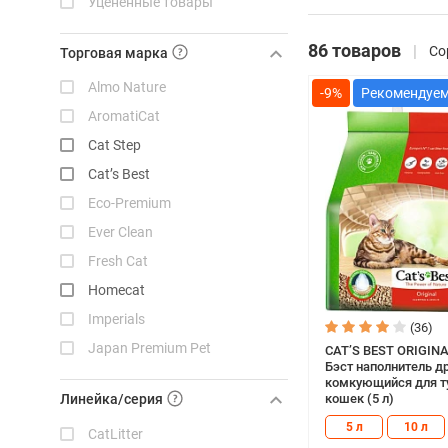
Уцененные товары
86 товаров
Со
Торговая марка
Almo Nature
-9%
AromatiCat
Cat Step
Cat’s Best
Eco-Premium
Ever Clean
Fresh Cat
Homecat
Imperials
(36)
Japan Premium Pet
CAT’S BEST ORIGINA
Бэст наполнитель д
Kit Cat
комкующийся для т
кошек (5 л)
Линейка/серия
Mr.Fresh
5 л
10 л
CatLitter
Napkins