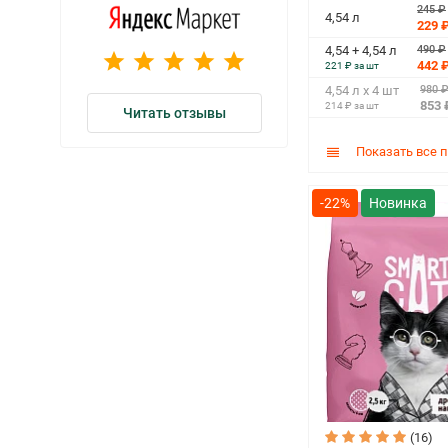
245 ₽
4,54 л
229 
490 ₽
4,54 + 4,54 л
442 
221 ₽ за шт
980 
4,54 л х 4 шт
853 
214 ₽ за шт
Читать отзывы
Показать все 
-22%
(16)