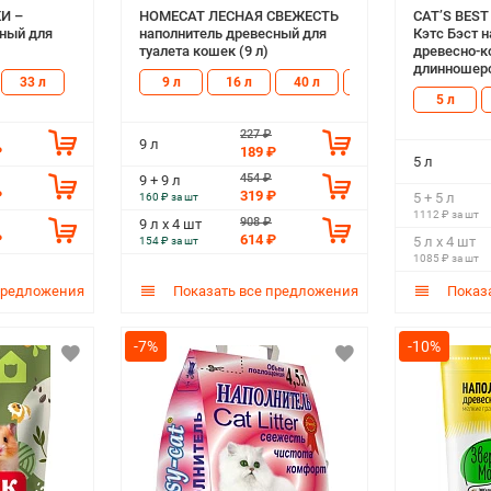
И –
HOMECAT ЛЕСНАЯ СВЕЖЕСТЬ
CAT’S BEST
сный для
наполнитель древесный для
Кэтс Бэст 
туалета кошек (9 л)
древесно-
длинношерс
33 л
9 л
16 л
40 л
60 л
5 л
227 ₽
9 л
₽
189 ₽
5 л
454 ₽
9 + 9 л
₽
319 ₽
5 + 5 л
160 ₽ за шт
1112 ₽ за шт
908 ₽
9 л х 4 шт
₽
614 ₽
5 л х 4 шт
154 ₽ за шт
1085 ₽ за шт
предложения
Показать все предложения
Показа
-7%
-10%