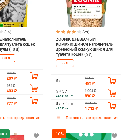
(15)
(29)
 наполнитель
ZOONIK ДРЕВЕСНЫЙ
для туалета кошек
КОМКУЮЩИЙСЯ наполнитель
улы (10 л)
древесный комкующийся для
туалета кошек (5 л)
30 л
5 л
232 ₽
209 ₽
504 ₽
5 л
469 ₽
464 ₽
403 ₽
1 008 ₽
5 + 5 л
890 ₽
445 ₽ за шт
928 ₽
777 ₽
2 016 ₽
5 л х 4 шт
1 712 ₽
428 ₽ за шт
ть все предложения
Показать все предложения
-10%