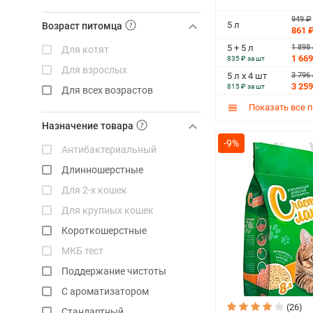
Naturalist
949 ₽
5 л
Возраст питомца
861 
Neo Loo Life
1 898
5 + 5 л
Для котят
№ 1
1 669
835 ₽ за шт
Для взрослых
Organix
3 796
5 л х 4 шт
3 259
815 ₽ за шт
Для всех возрастов
Pi-Pi Bent
Показать все 
Pretty Cat
Назначение товара
Pussy-Cat
-9%
Антибактериальный
Smart Cat
Длинношерстные
Van Cat
Для 2-х кошек
Vitaline
Для крупных кошек
ZooНяня
Короткошерстные
Барсик
МКБ тест
Гамма
Поддержание чистоты
Для самых преданных
С ароматизатором
Зверьё моё
(26)
Стандартный