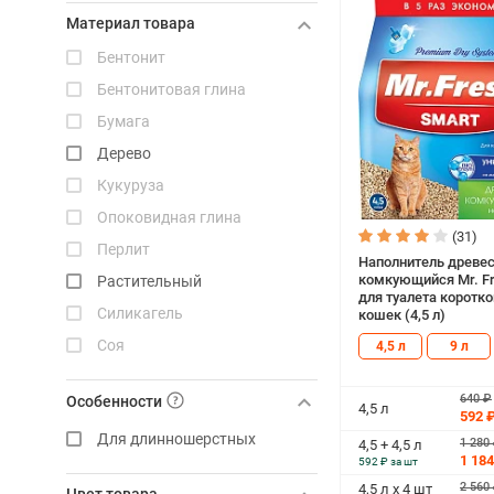
Ever Fresh Cat
Материал товара
Freep
Бентонит
Miaumi
Бентонитовая глина
Kungfu Cat
Бумага
AK Cat
Дерево
Fresh Paws
Кукуруза
Комфикот
Опоковидная глина
Cat’s choice
(31)
Перлит
Наполнитель древе
комкующийся Mr. Fr
Растительный
для туалета коротк
Силикагель
кошек (4,5 л)
Соя
4,5 л
9 л
640 ₽
Особенности
4,5 л
592 
Для длинношерстных
1 280
4,5 + 4,5 л
1 184
592 ₽ за шт
2 560
4,5 л х 4 шт