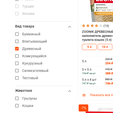
Adel Cat
Турция
Landy
Япония
Cat's White
(19)
Вид товара
Cat's Way
ZOONIK ДРЕВЕСНЫЙ
Бумажный
Catmania
наполнитель древе
туалета кошек (5 л)
Впитывающий
Lindocat
5 л
10 л
Древесный
Ro Cat
Комкующийся
White Sand
220 ₽
5 л
204 
Кукурузный
Wonder White
440 ₽
5 + 5 л
Силикагелевый
НК
388 
194 ₽ за шт
Тестовый
KikiKat
880 ₽
5 л х 4 шт
746 
187 ₽ за шт
Soft Cat
Животное
Fresh Trail
Показать все 
Грызуны
Котович М
Кошки
Toshiko
-7%