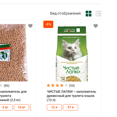
Вид отображения:
-8%
(86)
(54)
наполнитель для
ЧИСТЫЕ ЛАПКИ – наполнитель
туалета
древесный для туалета кошек
нный (2,5 кг)
(12 л)
5 кг
10 кг
15 кг
12 л
37 л