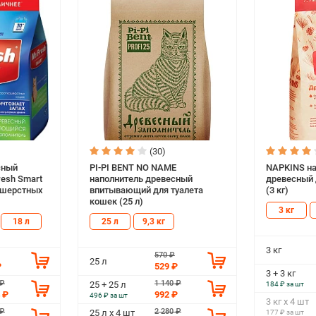
(30)
сный
PI-PI BENT NO NAME
NAPKINS на
esh Smart
наполнитель древесный
древесный 
ошерстных
впитывающий для туалета
(3 кг)
кошек (25 л)
3 кг
18 л
25 л
9,3 кг
3 кг
570 ₽
25 л
₽
529 ₽
3 + 3 кг
 ₽
1 140 ₽
25 + 25 л
184 ₽ за шт
 ₽
992 ₽
496 ₽ за шт
3 кг х 4 шт
 ₽
2 280 ₽
25 л х 4 шт
177 ₽ за шт