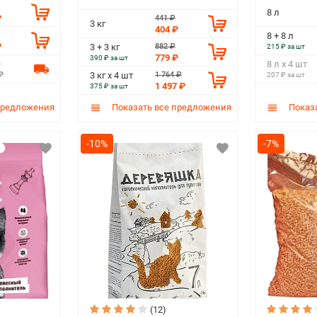
8 л
₽
441 ₽
3 кг
404 ₽
8 + 8 л
₽
882 ₽
3 + 3 кг
215 ₽ за шт
779 ₽
390 ₽ за шт
₽
8 л х 4 шт
₽
1 764 ₽
3 кг х 4 шт
207 ₽ за шт
1 497 ₽
375 ₽ за шт
предложения
Показать все предложения
Показа
-10%
-7%
(12)