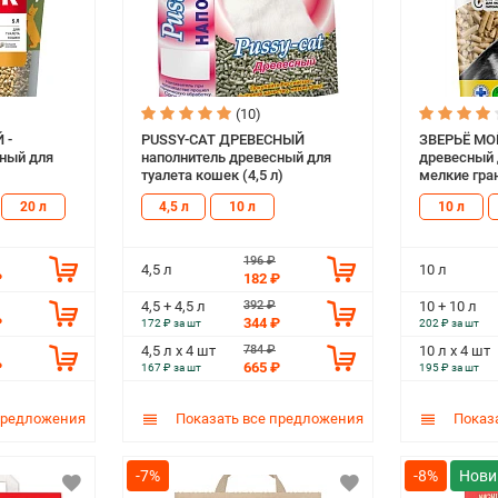
(10)
 -
PUSSY-CAT ДРЕВЕСНЫЙ
ЗВЕРЬЁ МОЁ
сный для
наполнитель древесный для
древесный 
туалета кошек (4,5 л)
мелкие гран
20 л
4,5 л
10 л
10 л
196 ₽
4,5 л
10 л
₽
182 ₽
392 ₽
4,5 + 4,5 л
10 + 10 л
₽
344 ₽
172 ₽ за шт
202 ₽ за шт
784 ₽
4,5 л х 4 шт
10 л х 4 шт
₽
665 ₽
167 ₽ за шт
195 ₽ за шт
предложения
Показать все предложения
Показа
-7%
-8%