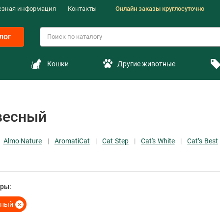
езная информация
Контакты
Онлайн заказы круглосуточно
лог
Кошки
Другие животные
весный
Almo Nature
AromatiCat
Cat Step
Cat's White
Cat’s Best
ры:
сный