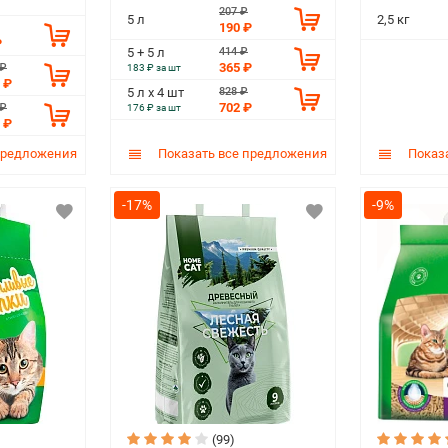
207 ₽
5 л
2,5 кг
190 ₽
₽
414 ₽
5 + 5 л
365 ₽
 ₽
183 ₽ за шт
 ₽
828 ₽
5 л х 4 шт
702 ₽
 ₽
176 ₽ за шт
 ₽
предложения
Показать все предложения
Показа
-17%
-9%
(99)