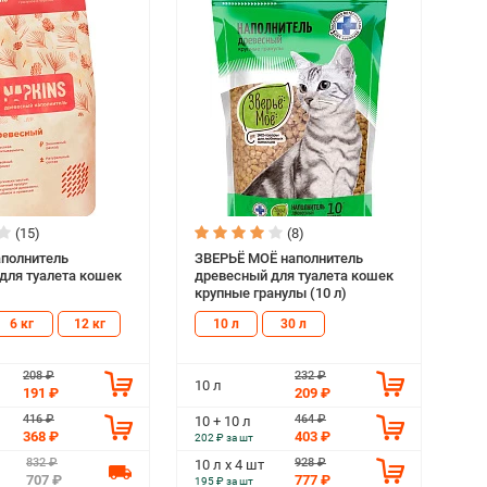
(15)
(8)
полнитель
ЗВЕРЬЁ МОЁ наполнитель
для туалета кошек
древесный для туалета кошек
крупные гранулы (10 л)
6 кг
12 кг
10 л
30 л
208 ₽
232 ₽
10 л
191 ₽
209 ₽
416 ₽
464 ₽
10 + 10 л
368 ₽
403 ₽
202 ₽ за шт
832 ₽
928 ₽
10 л х 4 шт
707 ₽
777 ₽
195 ₽ за шт