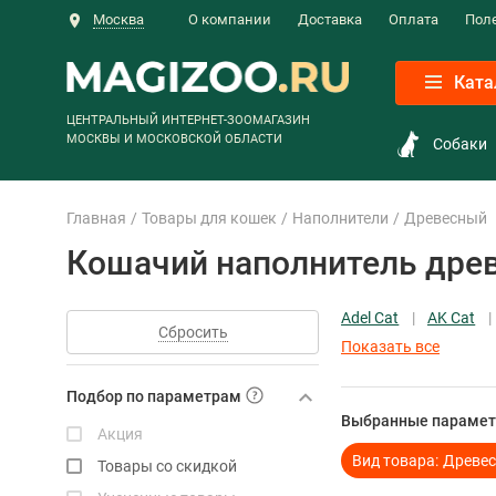
Москва
О компании
Доставка
Оплата
Пол
Ката
ЦЕНТРАЛЬНЫЙ ИНТЕРНЕТ-ЗООМАГАЗИН
МОСКВЫ И МОСКОВСКОЙ ОБЛАСТИ
Собаки
Главная
Товары для кошек
Наполнители
Древесный
Кошачий наполнитель дре
Adel Cat
AK Cat
Сбросить
Показать все
Подбор по параметрам
Выбранные парамет
Акция
Вид товара:
Древе
Товары со скидкой