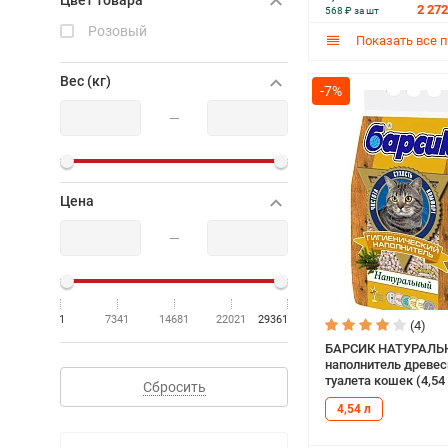
Цвет товара
2 272
568 ₽ за шт
Розовый
Показать все 
Вес (кг)
-7%
—
Цена
—
1
7341
14681
22021
29361
(4)
БАРСИК НАТУРАЛ
наполнитель древе
туалета кошек (4,54 
Сбросить
4,54 л