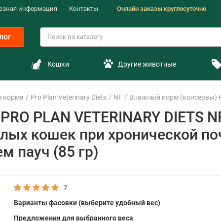
езная информация
Контакты
Онлайн заказы круглосуточно
лог
Кошки
Другие животные
е корма
Pro Plan Veterinary Diets
NF
Влажный корм (консервы) P
 PRO PLAN VETERINARY DIETS N
лых кошек при хронической по
м пауч (85 гр)
7
Варианты фасовки (выберите удобный вес)
Предложения для выбранного веса