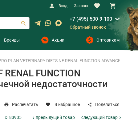
Вход
Заказы
+7 (495) 500-9-100
Обратный звонок
Бренды
Акции
Оптовикам
RO PLAN VETERINARY DIETS NF RENAL FUNCTION ADVANCED CARE для 
F RENAL FUNCTION
чечной недостаточности
Распечатать
В избранное
Поделиться
предыдущий
товар
следующий
товар
ID: 83935