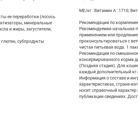
МЕ/кг : Витамин А : 1710; Вит
кты ее переработки (лосось
Рекомендации по кормлению
оматизаторы, минеральные
Рекомендуемая начальная п
сла и жиры, загустители,
применением или продление
проконсультироваться с вет
, глютен, субпродукты
чистая питьевая вода. 1 пак
Рекомендации по смешанном
консервированного корма дл
(Поздняя стадия). Для кошек
каждый дополнительный кг 
Информация о составе и инг
характеристиках, стране-из
носит справочный характер 
публикации сведениях. Дост