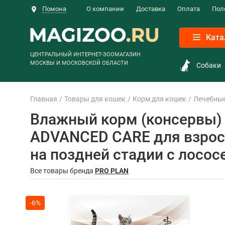
Помона
О компании
Доставка
Оплата
Пол
Ката
ЦЕНТРАЛЬНЫЙ ИНТЕРНЕТ-ЗООМАГАЗИН
МОСКВЫ И МОСКОВСКОЙ ОБЛАСТИ
Собаки
Главная
Товары для кошек
Корм для кошек
Лечебны
Влажный корм (консервы)
ADVANCED CARE для взрос
на поздней стадии с лососе
Все товары бренда
PRO PLAN
-6%