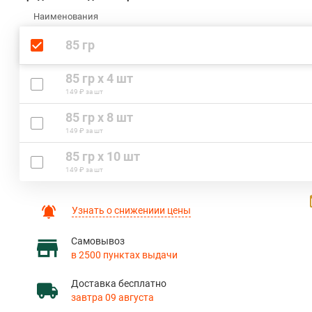
Наименования
85 гр
85 гр х 4 шт
149 ₽ за шт
85 гр х 8 шт
149 ₽ за шт
85 гр х 10 шт
149 ₽ за шт
Узнать о снижениии цены
Самовывоз
в 2500 пунктах выдачи
Доставка бесплатно
завтра 09 августа