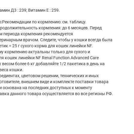
амин Д3 : 239; Витамин Е : 259.
:Рекомендации по кормлению: см. таблицу.
родолжительность кормления: до 6 месяцев. Перед
м периода кормления рекомендуется
еринарным врачом. Следите, чтобы у кошки всегда была
етик = 25 г сухого корма для кошек линейки NF.
у кормлению актуальны только для сухого и
я кошек линейки NF Renal Function Advanced Care
 весом более 6 кг добавляйте 1/2 пакетика в день на
веса кошки.
редиентах, цветовом решении, технических и иных
готовителе, внешнем виде и комплекте поставки товара
и основана на последних доступных к моменту
авка данного товара осуществляется во все регионы РФ.