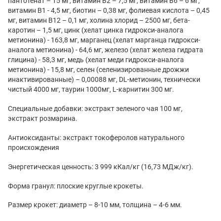
пантотенат – 15 мг, витамин В2 – 7,5 мг, витамин В6 – 6 мг,
витамин В1 - 4,5 мг, биотин – 0,38 мг, фолиевая кислота – 0,45
мг, витамин В12 – 0,1 мг, холина хлорид – 2500 мг, бета-
каротин – 1,5 мг, цинк (хелат цинка гидрокси-аналога
метионина) - 163,8 мг, марганец (хелат марганца гидрокси-
аналога метионина) - 64,6 мг, железо (хелат железа гидрата
глицина) - 58,3 мг, медь (хелат меди гидрокси-аналога
метионина) - 15,8 мг, селен (селенизированные дрожжи
инактивированные) – 0,00088 мг, DL-метионин, технически
чистый 4000 мг, таурин 1000мг, L-карнитин 300 мг.
Специальные добавки: экстракт зеленого чая 100 мг,
экстракт розмарина.
Антиоксиданты: экстракт токоферолов натурального
происхождения
Энергетическая ценность: 3 999 кКал/кг (16,73 МДж/кг).
Форма гранул: плоские круглые крокеты.
Размер крокет: диаметр – 8-10 мм, толщина – 4-6 мм.