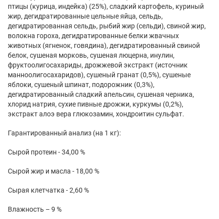
птицы (курица, индейка) (25%), сладкий картофель, куриный
жир, дегидратированные цельные яйца, сельдь,
дегидратированная сельдь, рыбий жир (сельди), свиной жир,
волокна гороха, дегидратированные белки жвачных
животных (ягненок, говядина), дегидратированный свиной
белок, сушеная морковь, сушеная люцерна, инулин,
фруктоолигосахариды, дрожжевой экстракт (источник
маннoолигосахаридов), сушеный гранат (0,5%), сушеные
яблоки, сушеный шпинат, подорожник (0,3%),
дегидратированный сладкий апельсин, сушеная черника,
хлорид натрия, сухие пивные дрожжи, куркумы (0,2%),
экстракт алоэ вера глюкозамин, хондроитин сульфат.
Гарантированный анализ (на 1 кг):
Сырой протеин - 34,00 %
Сырой жир и масла - 18,00 %
Сырая клетчатка - 2,60 %
Влажность – 9 %