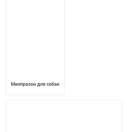
Милпразон для собак