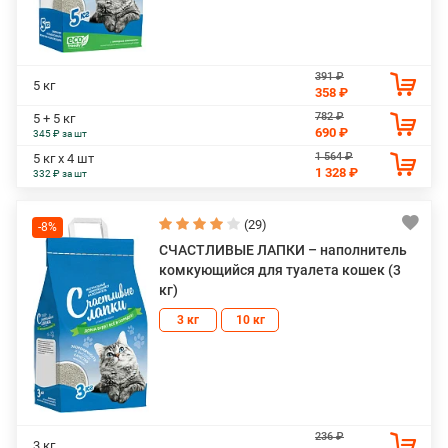
391 ₽
5 кг
358 ₽
782 ₽
5 + 5 кг
690 ₽
345 ₽ за шт
1 564 ₽
5 кг х 4 шт
1 328 ₽
332 ₽ за шт
(29)
-8%
СЧАСТЛИВЫЕ ЛАПКИ – наполнитель
комкующийся для туалета кошек (3
кг)
3 кг
10 кг
236 ₽
3 кг