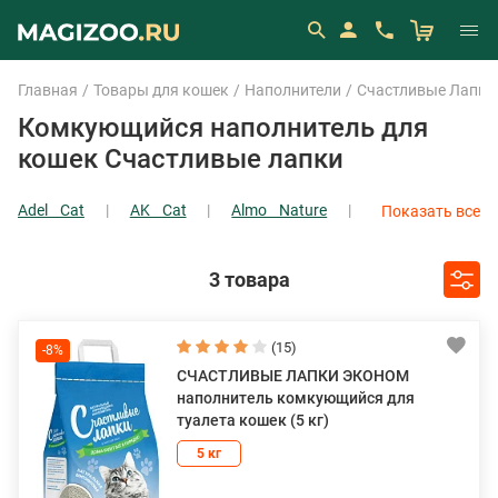
Главная
Товары для кошек
Наполнители
Счастливые Лапки
Комкующийся наполнитель для
кошек Счастливые лапки
Adel Cat
AK Cat
Almo Nature
Показать все
AromatiCat
Cat Step
Cat's White
Cat’s Best
Cat’s Choice
Показать все
3 товара
(15)
-8%
СЧАСТЛИВЫЕ ЛАПКИ ЭКОНОМ
наполнитель комкующийся для
туалета кошек (5 кг)
5 кг