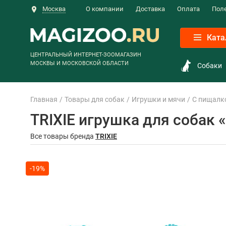
Москва
О компании
Доставка
Оплата
Пол
Ката
ЦЕНТРАЛЬНЫЙ ИНТЕРНЕТ-ЗООМАГАЗИН
МОСКВЫ И МОСКОВСКОЙ ОБЛАСТИ
Собаки
Главная
Товары для собак
Игрушки и мячи
С пищалк
TRIXIE игрушка для собак «
Все товары бренда
TRIXIE
-19%