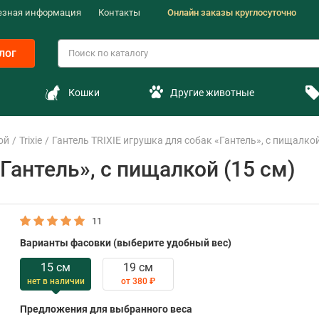
езная информация
Контакты
Онлайн заказы круглосуточно
лог
Кошки
Другие животные
ой
Trixie
Гантель TRIXIE игрушка для собак «Гантель», с пищалкой
Гантель», с пищалкой (15 см)
11
Варианты фасовки (выберите удобный вес)
15 см
19 см
нет в наличии
от 380 ₽
Предложения для выбранного веса