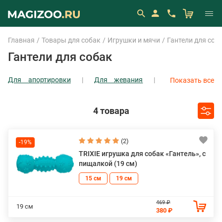
Главная
Товары для собак
Игрушки и мячи
Гантели для соб
Гантели для собак
Для апортировки
Для жевания
Показать все
Для лакомства
Игрушки-шкурки
Показать все
4 товара
(2)
-19%
TRIXIE игрушка для собак «Гантель», с
пищалкой (19 см)
15 см
19 см
469 ₽
19 см
380 ₽