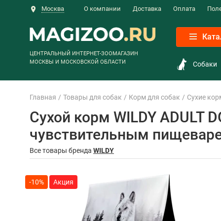
Москва
О компании
Доставка
Оплата
Пол
Ката
ЦЕНТРАЛЬНЫЙ ИНТЕРНЕТ-ЗООМАГАЗИН
МОСКВЫ И МОСКОВСКОЙ ОБЛАСТИ
Собаки
Главная
Товары для собак
Корм для собак
Сухие кор
Сухой корм WILDY ADULT D
чувствительным пищеварен
Все товары бренда
WILDY
-10%