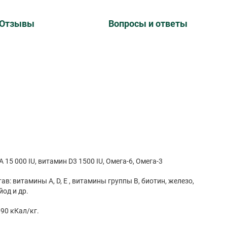
Отзывы
Вопросы и ответы
Пищевые добавки: Витамин А 15 000 IU, витамин D3 1500 IU, Омега-6, Омега-3
: витамины А, D, Е , витамины группы В, биотин, железо,
йод и др.
90 кКал/кг.