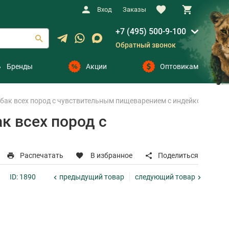
Вход
Заказы
+7 (495) 500-9-100
Обратный звонок
Бренды
Акции
Оптовикам
бак всех пород с чувствительным пищеварением с индейкой (1 кг)
к всех пород с
Распечатать
В избранное
Поделиться
предыдущий
товар
следующий
товар
ID: 1890