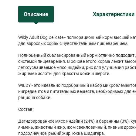
Описание
Характеристики
Wildy Adult Dog Delicate - полнорационный корм высшей к
для взрослых собак с чувствительным пищеварением.
Полноценный сбалансированный корм отлично подходит д
системой пищеварения. В основе этого корма лежит высо
легкоусваиваемое мясо индейки, рис для улучшения рабо
жирные кислоты для красоты кожи и шерсти.
WILDY - это идеально подобранный набор микроэлементо
ингредиентов и питательных веществ, необходимых для 
рациона собаки.
Состав:
Дегидрированное мясо индейки (24%) и баранины (3%), ку
ячмень, животный жир, жом свекловичный, пивные дрожж
подсолнечное, рыбий жир, юкка Шидигера.