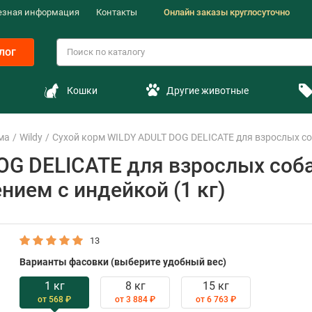
езная информация
Контакты
Онлайн заказы круглосуточно
лог
Кошки
Другие животные
ма
Wildy
Сухой корм WILDY ADULT DOG DELICATE для взрослых со
OG DELICATE для взрослых соба
ием с индейкой (1 кг)
13
Варианты фасовки (выберите удобный вес)
1 кг
8 кг
15 кг
от 568 ₽
от 3 884 ₽
от 6 763 ₽