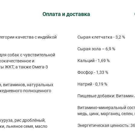
Оплата и доставка
атегории качества с индейкой
Сырая клетчатка - 3,2 %
Сырая зола – 6,9 %
ля собак с чувствительной
Кальций - 1,69 %
кокачественное и
ты ЖКТ, а также Омега-3
Фосфор - 1,33 %
Натрий - 0,19 %
в, витаминов, натуральных
ежедневного полноценного
Витамино-минеральный состав
медь, цинк, марганец, селен, 
куруза, рис дроблёный,
Энергетическая ценность: 36
и, льняное семя, масло