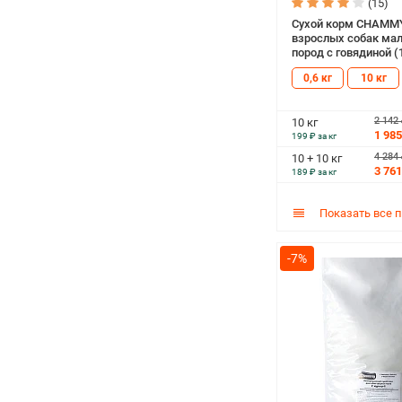
(15)
Сухой корм CHAMM
взрослых собак ма
пород с говядиной (1
0,6 кг
10 кг
2 142
10 кг
1 985
199 ₽ за кг
4 284
10 + 10 кг
3 761
189 ₽ за кг
Показать все 
-7%