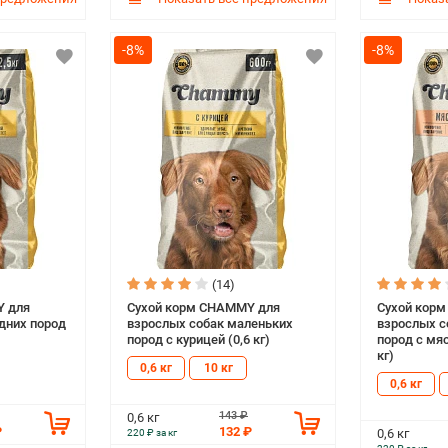
-8%
-8%
(14)
Y для
Сухой корм CHAMMY для
Сухой кор
дних пород
взрослых собак маленьких
взрослых с
пород с курицей (0,6 кг)
пород с мя
кг)
0,6 кг
10 кг
0,6 кг
143 ₽
0,6 кг
₽
132 ₽
0,6 кг
220 ₽ за кг