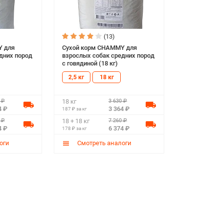
(13)
Y для
Сухой корм CHAMMY для
дних пород
взрослых собак средних пород
с говядиной (18 кг)
2,5 кг
18 кг
 ₽
3 630 ₽
18 кг
4 ₽
3 364 ₽
187 ₽ за кг
 ₽
7 260 ₽
18 + 18 кг
4 ₽
6 374 ₽
178 ₽ за кг
оги
Смотреть аналоги