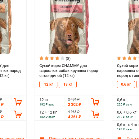
(8)
Y для
Сухой корм CHAMMY для
Сухой кор
пных пород
взрослых собак крупных пород
взрослых с
2 кг)
с говядиной (12 кг)
пород с гов
12 кг
18 кг
0,6 кг
 ₽
2 484 ₽
12 кг
0,6 кг
 ₽
2 302 ₽
192 ₽ за кг
220 ₽ за кг
 ₽
4 968 ₽
12 + 12 кг
0,6 + 0,6 кг
 ₽
4 361 ₽
182 ₽ за кг
210 ₽ за кг
0,6 кг х 4 шт
198 ₽ за кг
предложения
Показать все предложения
Показа