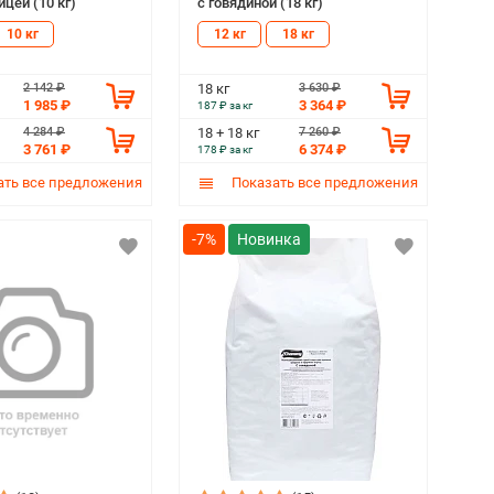
ицей (10 кг)
с говядиной (18 кг)
10 кг
12 кг
18 кг
2 142 ₽
3 630 ₽
18 кг
1 985 ₽
3 364 ₽
187 ₽ за кг
4 284 ₽
7 260 ₽
18 + 18 кг
3 761 ₽
6 374 ₽
178 ₽ за кг
ть все предложения
Показать все предложения
-7%