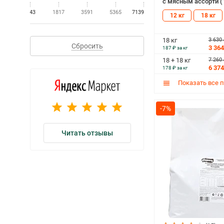
с мясным ассорти (1
43
1817
3591
5365
7139
12 кг
18 кг
3 630
18 кг
Сбросить
3 364
187 ₽ за кг
7 260
18 + 18 кг
6 374
178 ₽ за кг
Показать все 
-7%
Читать отзывы