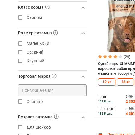
Класс корма
Эконом
Размер питомца
Маленький
Средний
(26)
Крупный
Сухой корм CHAMM
взрослых собак кру
с мясным ассорти (1
Торговая марка
12 кг
18 кг
2 484
12 кг
2 302
Chammy
192 ₽ за кг
4 968
12 + 12 кг
4 361
182 ₽ за кг
Возраст питомца
Для щенков
Показать все 