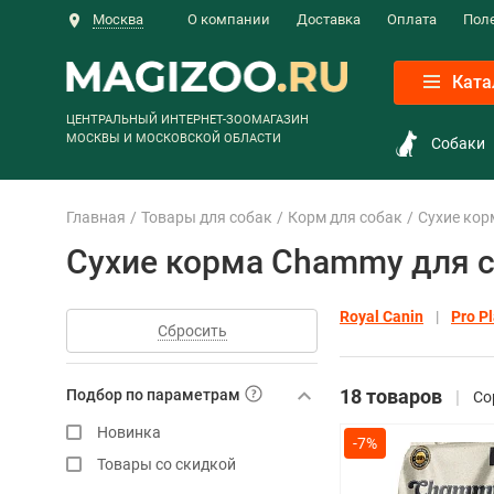
Москва
О компании
Доставка
Оплата
Пол
Ката
ЦЕНТРАЛЬНЫЙ ИНТЕРНЕТ-ЗООМАГАЗИН
МОСКВЫ И МОСКОВСКОЙ ОБЛАСТИ
Собаки
Главная
Товары для собак
Корм для собак
Сухие кор
Сухие корма Chammy для 
Royal Canin
Pro P
Сбросить
18 товаров
Подбор по параметрам
Со
Новинка
-7%
Товары со скидкой