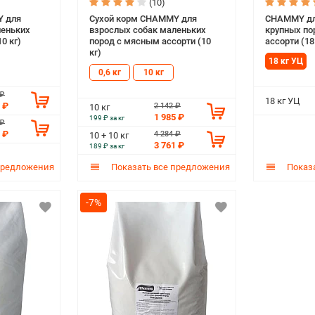
(10)
Y для
Сухой корм CHAMMY для
CHAMMY дл
леньких
взрослых собак маленьких
крупных по
0 кг)
пород с мясным ассорти (10
ассорти (18
кг)
18 кг УЦ
0,6 кг
10 кг
 ₽
18 кг УЦ
 ₽
2 142 ₽
10 кг
1 985 ₽
199 ₽ за кг
 ₽
 ₽
4 284 ₽
10 + 10 кг
3 761 ₽
189 ₽ за кг
предложения
Показать все предложения
Показа
-7%