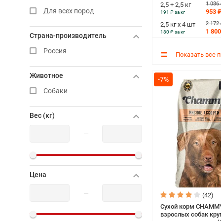
1 086
2,5 + 2,5 кг
Для всех пород
953 
191 ₽ за кг
2 172
2,5 кг х 4 шт
1 800
180 ₽ за кг
Страна-производитель
Россия
Показать все 
Животное
-7%
Собаки
Вес (кг)
—
Цена
—
(42)
Сухой корм CHAMM
взрослых собак кру