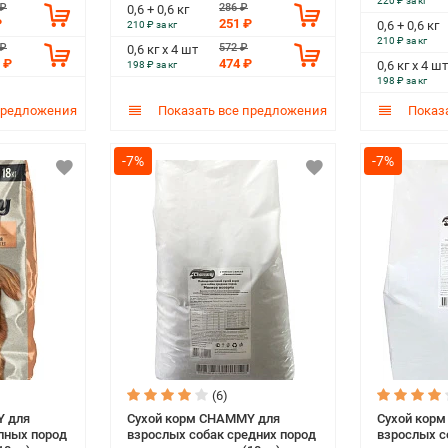
220 ₽ за кг
 ₽
286 ₽
0,6 + 0,6 кг
₽
251 ₽
0,6 + 0,6 кг
210 ₽ за кг
210 ₽ за кг
 ₽
572 ₽
0,6 кг х 4 шт
 ₽
474 ₽
0,6 кг х 4 шт
198 ₽ за кг
198 ₽ за кг
предложения
Показать все предложения
Показа
-7%
-7%
(6)
Y для
Сухой корм CHAMMY для
Сухой кор
пных пород
взрослых собак средних пород
взрослых с