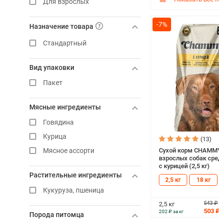
Для взрослых
-7%
Назначение товара
Стандартный
Вид упаковки
Пакет
Мясные ингредиенты
Говядина
Курица
(13)
Сухой корм CHAMM
Мясное ассорти
взрослых собак сре
с курицей (2,5 кг)
Растительные ингредиенты
2,5 кг
18 кг
Кукуруза, пшеница
543 ₽
2,5 кг
503 
202 ₽ за кг
Порода питомца