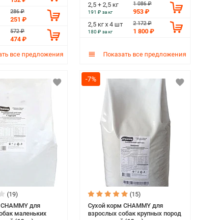
1 086 ₽
2,5 + 2,5 кг
953 ₽
286 ₽
191 ₽ за кг
251 ₽
2 172 ₽
2,5 кг х 4 шт
1 800 ₽
572 ₽
180 ₽ за кг
474 ₽
ть все предложения
Показать все предложения
-7%
(19)
(15)
м CHAMMY для
Сухой корм CHAMMY для
обак маленьких
взрослых собак крупных пород