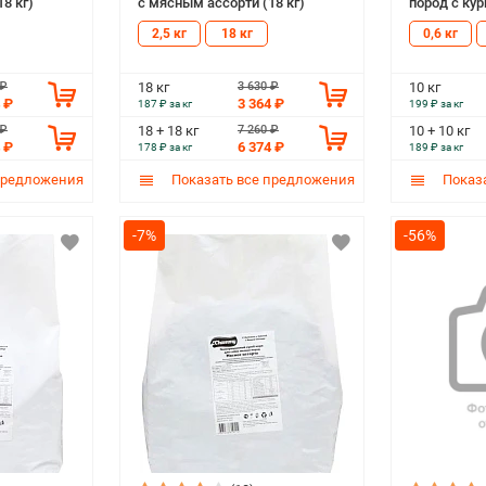
8 кг)
с мясным ассорти (18 кг)
пород с кур
2,5 кг
18 кг
0,6 кг
 ₽
3 630 ₽
18 кг
10 кг
 ₽
3 364 ₽
187 ₽ за кг
199 ₽ за кг
 ₽
7 260 ₽
18 + 18 кг
10 + 10 кг
 ₽
6 374 ₽
178 ₽ за кг
189 ₽ за кг
предложения
Показать все предложения
Показа
-7%
-56%