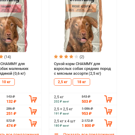
(14)
(2)
м CHAMMY для
Сухой корм CHAMMY для
обак маленьких
взрослых собак средних пород
ядиной (0,6 кг)
с мясным ассорти (2,5 кг)
10 кг
2,5 кг
18 кг
143 ₽
543 ₽
2,5 кг
132 ₽
503 ₽
202 ₽ за кг
286 ₽
1 086 ₽
2,5 + 2,5 кг
251 ₽
953 ₽
191 ₽ за кг
572 ₽
2 172 ₽
2,5 кг х 4 шт
474 ₽
1 800 ₽
180 ₽ за кг
ть все предложения
Показать все предложения