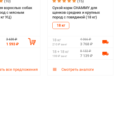
(10)
(15)
я взрослых собак
Сухой корм CHAMMY для
род с мясным
щенков средних и крупных
 кг УЦ)
пород с говядиной (18 кг)
18 кг
3 630 ₽
4 066 ₽
18 кг
1 593 ₽
3 768 ₽
210 ₽ за кг
8 132 ₽
18 + 18 кг
7 139 ₽
199 ₽ за кг
ть все предложения
Смотреть аналоги