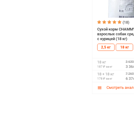
(18)
Сухой корм CHAMM
взрослых собак сре
с курицей (18 кг)
2,5 кг
18 кг
3 630
18 кг
3 36
187 ₽ за кг
7 260
18 + 18 кг
6 37
178 ₽ за кг
Смотреть анал