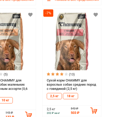
-7%
(5)
(13)
м CHAMMY для
Сухой корм CHAMMY для
обак маленьких
взрослых собак средних пород
сным ассорти (0,6
с говядиной (2,5 кг)
2,5 кг
18 кг
10 кг
543 ₽
2,5 кг
503 ₽
143 ₽
202 ₽ за кг
132 ₽