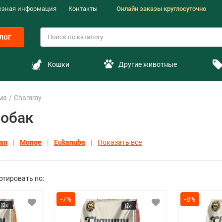
езная информация
Контакты
Онлайн заказы круглосуточно
лог
Кошки
Другие животные
ма
Chammy
собак
lan
Monge
Eukanuba
Показать все
ртировать по:
-7%
-8%