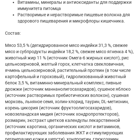
Витамины, минералы и антиоксиданты для поддержки
иммунитета питомца
Растворимые и нерастворимые пищевые волокна для
здорового пищеварения и микрофлоры кишечника.
Состав:
Мясо 53,5 % (дегидрированное мясо индейки 31,3 %, свежее
мясо и субпродукты индейки 18,2 %, свежее мясо ягненка 4 %),
животный жир 11 % (источник Омега-6 жирных кислот), рис
цельнозерновой, желтый горох, клетчатка свекловичная,
ячмень цельнозерновой, растительный протеин (в том числе
картофельный и гороховый), гидролизованный животный
белок 3,5 %, витаминно-минеральный комплекс, пивные
дрожжи (источник маннанолигосахаридов), сушеное яблоко
(источник растворимых пребиотических волокон), сушеная
морковь, льняное семя, холин-хлорид, таурин, DL-метионин,
корень цикория (источник фруктоолигосахаридов),
новозеландская мидия (источник хондропротекторов),
розмарин, экстракт цветков календулы лекарственной
(источник каротина, органических кислот и витаминов,
профилактирующих заболевания ЖКТ и стимулирующих
регенерацию кожи и шерсти), хондроитин, глюкозамин,