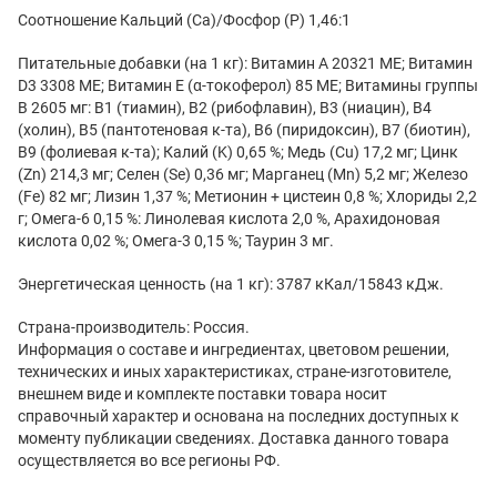
Соотношение Кальций (Са)/Фосфор (Р) 1,46:1
Питательные добавки (на 1 кг): Витамин A 20321 МЕ; Витамин
D3 3308 МЕ; Витамин Е (α-токоферол) 85 МЕ; Витамины группы
В 2605 мг: В1 (тиамин), В2 (рибофлавин), В3 (ниацин), В4
(холин), В5 (пантотеновая к-та), В6 (пиридоксин), В7 (биотин),
В9 (фолиевая к-та); Калий (K) 0,65 %; Медь (Cu) 17,2 мг; Цинк
(Zn) 214,3 мг; Селен (Se) 0,36 мг; Марганец (Mn) 5,2 мг; Железо
(Fe) 82 мг; Лизин 1,37 %; Метионин + цистеин 0,8 %; Хлориды 2,2
г; Омега-6 0,15 %: Линолевая кислота 2,0 %, Арахидоновая
кислота 0,02 %; Омега-3 0,15 %; Таурин 3 мг.
Энергетическая ценность (на 1 кг): 3787 кКал/15843 кДж.
Страна-производитель: Россия.
Информация о составе и ингредиентах, цветовом решении,
технических и иных характеристиках, стране-изготовителе,
внешнем виде и комплекте поставки товара носит
справочный характер и основана на последних доступных к
моменту публикации сведениях. Доставка данного товара
осуществляется во все регионы РФ.