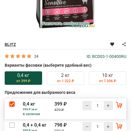
Увеличить изображение
BLITZ
24
ID: BCD03-1-00400RU
Варианты фасовки (выберите удобный вес)
0,4 кг
2 кг
10 кг
от 399 ₽
от 1 322 ₽
от 7 306 ₽
Предложения для выбранного веса
0,4 кг
399 ₽
998 ₽ за кг
479 ₽
в наличии
0,4 + 0,4 кг
798 ₽
998 ₽ за кг
958 ₽