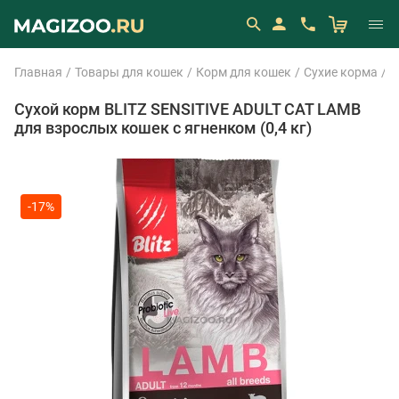
Главная
Товары для кошек
Корм для кошек
Сухие корма
B
Сухой корм BLITZ SENSITIVE ADULT CAT LAMB
для взрослых кошек с ягненком (0,4 кг)
-17%