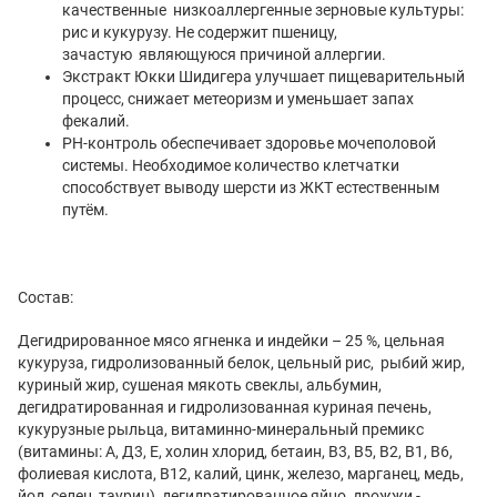
качественные низкоаллергенные зерновые культуры:
рис и кукурузу. Не содержит пшеницу,
зачастую являющуюся причиной аллергии.
Экстракт Юкки Шидигера улучшает пищеварительный
процесс, снижает метеоризм и уменьшает запах
фекалий.
РН-контроль обеспечивает здоровье мочеполовой
системы. Необходимое количество клетчатки
способствует выводу шерсти из ЖКТ естественным
путём.
Состав:
Дегидрированное мясо ягненка и индейки – 25 %, цельная
кукуруза, гидролизованный белок, цельный рис, рыбий жир,
куриный жир, сушеная мякоть свеклы, альбумин,
дегидратированная и гидролизованная куриная печень,
кукурузные рыльца, витаминно-минеральный премикс
(витамины: А, Д3, Е, холин хлорид, бетаин, В3, В5, В2, В1, В6,
фолиевая кислота, В12, калий, цинк, железо, марганец, медь,
йод, селен, таурин), дегидратированное яйцо, дрожжи -