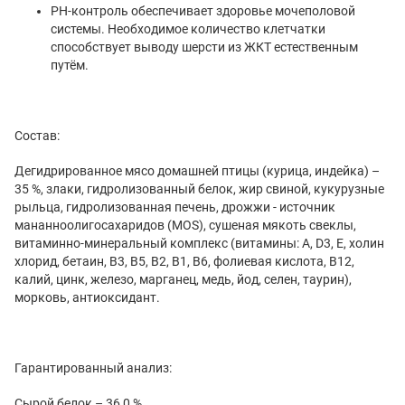
РН-контроль обеспечивает здоровье мочеполовой
системы. Необходимое количество клетчатки
способствует выводу шерсти из ЖКТ естественным
путём.
Состав:
Дегидрированное мясо домашней птицы (курица, индейка) –
35 %, злаки, гидролизованный белок, жир свиной, кукурузные
рыльца, гидролизованная печень, дрожжи - источник
мананноолигосахаридов (MOS), сушеная мякоть свеклы,
витаминно-минеральный комплекс (витамины: А, D3, Е, холин
хлорид, бетаин, В3, В5, В2, В1, В6, фолиевая кислота, В12,
калий, цинк, железо, марганец, медь, йод, селен, таурин),
морковь, антиоксидант.
Гарантированный анализ:
Сырой белок – 36,0 %