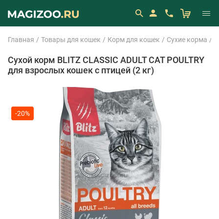
Главная
Товары для кошек
Корм для кошек
Сухие корма
B
Сухой корм BLITZ CLASSIC ADULT CAT POULTRY
для взрослых кошек с птицей (2 кг)
-20%