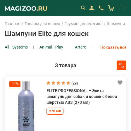
Главная
Товары для кошек
Груминг, косметика
Шампуни
E
Шампуни Elite для кошек
All Systems
Animal Play
Artero
Показать все
Bio-Groom
Показать все
3 товара
(29)
-11%
ELITE PROFESSIONAL – Элита
шампунь для собак и кошек с белой
шерстью АВЗ (270 мл)
270 мл