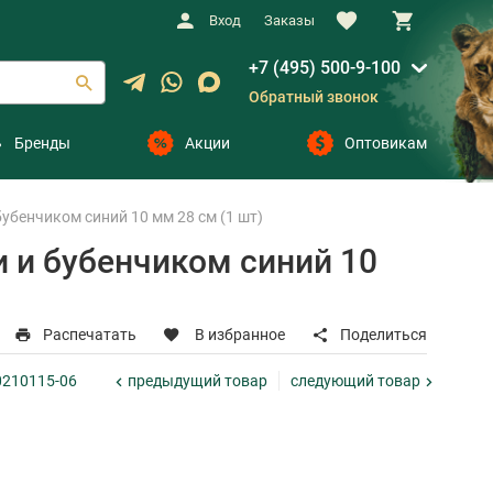
Вход
Заказы
+7 (495) 500-9-100
Обратный звонок
Бренды
Акции
Оптовикам
убенчиком синий 10 мм 28 см (1 шт)
и и бубенчиком синий 10
Распечатать
В избранное
Поделиться
предыдущий
товар
следующий
товар
00210115-06