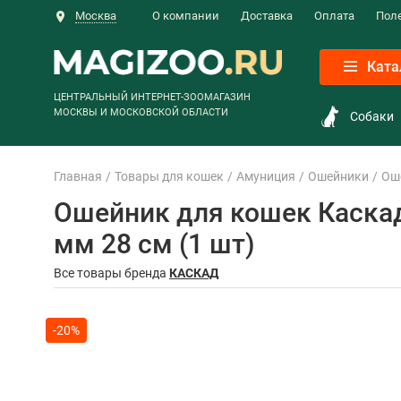
Москва
О компании
Доставка
Оплата
Пол
Ката
ЦЕНТРАЛЬНЫЙ ИНТЕРНЕТ-ЗООМАГАЗИН
МОСКВЫ И МОСКОВСКОЙ ОБЛАСТИ
Собаки
Главная
Товары для кошек
Амуниция
Ошейники
Оше
Ошейник для кошек Каскад 
мм 28 см (1 шт)
Все товары бренда
КАСКАД
-20%