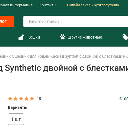
езная информация
Контакты
Онлайн заказы круглосуточно
лог
Кошки
Другие животные
йник Ошейник для кошек Каскад Synthetic двойной с блестками и б
Synthetic двойной с блесткам
15
ID: 
Варианты
1 шт