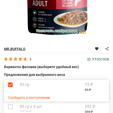
Увеличить изображение
MR.BUFFALO
3
ID: УТ-051928
Варианты фасовки (выберите удобный вес)
Предложения для выбранного веса
85 гр
73 ₽
86 ₽
Сообщить о поступлении
85 гр х 4 шт
292 ₽
73 ₽ за шт
344 ₽