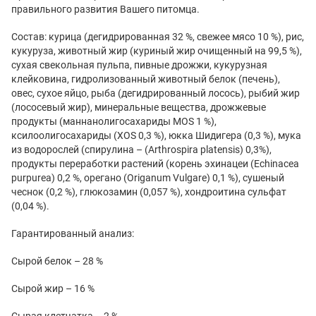
правильного развития Вашего питомца.
Состав: курица (дегидрированная 32 %, свежее мясо 10 %), рис,
кукуруза, животный жир (куриный жир очищенный на 99,5 %),
сухая свекольная пульпа, пивные дрожжи, кукурузная
клейковина, гидролизованный животный белок (печень),
овес, сухое яйцо, рыба (дегидрированный лосось), рыбий жир
(лососевый жир), минеральные вещества, дрожжевые
продукты (маннанолигосахариды МОS 1 %),
ксилоолигосахариды (XOS 0,3 %), юкка Шидигера (0,3 %), мука
из водорослей (спирулина – (Arthrospira platensis) 0,3%),
продукты переработки растений (корень эхинацеи (Echinacea
purpurea) 0,2 %, орегано (Origanum Vulgare) 0,1 %), сушеный
чеснок (0,2 %), глюкозамин (0,057 %), хондроитина сульфат
(0,04 %).
Гарантированный анализ:
Сырой белок – 28 %
Сырой жир – 16 %
Сырая клетчатка – 2 %