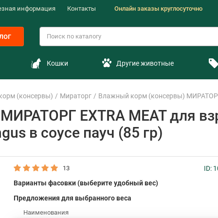
езная информация
Контакты
Онлайн заказы круглосуточно
лог
Кошки
Другие животные
корм (консервы)
Мираторг
Влажный корм (консервы) МИРАТОРГ E
 МИРАТОРГ EXTRA MEAT для вз
gus в соусе пауч (85 гр)
13
ID: 
Варианты фасовки (выберите удобный вес)
Предложения для выбранного веса
Наименования