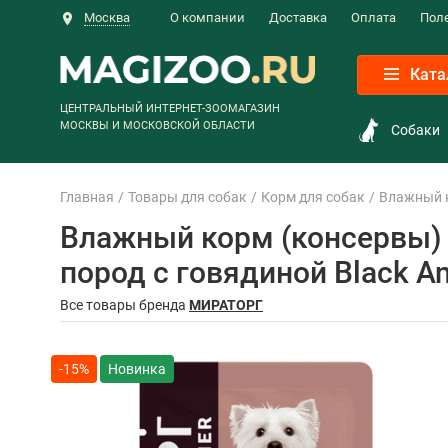
Москва
О компании
Доставка
Оплата
Пол
Ката
ЦЕНТРАЛЬНЫЙ ИНТЕРНЕТ-ЗООМАГАЗИН
МОСКВЫ И МОСКОВСКОЙ ОБЛАСТИ
Собаки
Главная
Товары для собак
Корм для собак
Влажный 
Влажный корм (консервы)
пород с говядиной Black An
Все товары бренда
МИРАТОРГ
-15%