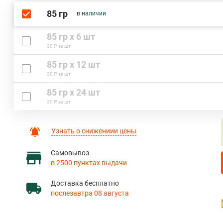
85 гр
в наличии
85 гр х 6 шт
30 ₽ за шт
85 гр х 12 шт
30 ₽ за шт
85 гр х 24 шт
30 ₽ за шт
Узнать о снижениии цены
Самовывоз
в 2500 пунктах выдачи
Доставка бесплатно
послезавтра 08 августа