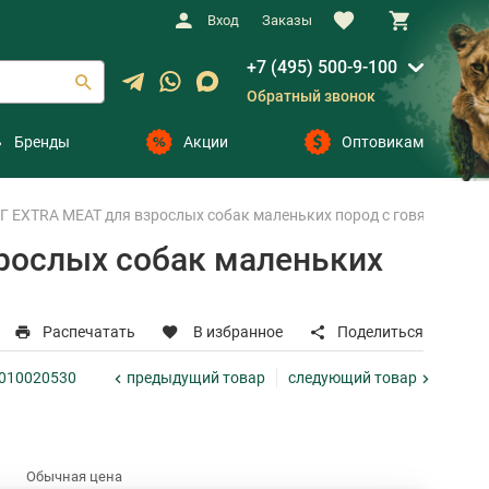
Вход
Заказы
+7 (495) 500-9-100
Обратный звонок
Бренды
Акции
Оптовикам
XTRA MEAT для взрослых собак маленьких пород с говядиной Black
рослых собак маленьких
Распечатать
В избранное
Поделиться
предыдущий
товар
следующий
товар
1010020530
Обычная цена