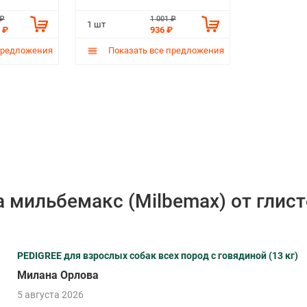
 ₽
1 001 ₽
1 шт
 ₽
936 ₽
предложения
Показать все предложения
 мильбемакс (Milbemax) от глист
PEDIGREE для взрослых собак всех пород с говядиной (13 кг)
Милана Орлова
5 августа 2026