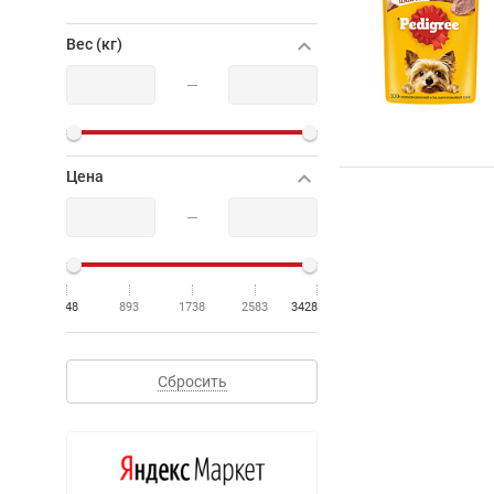
Вес (кг)
—
Цена
—
48
893
1738
2583
3428
Сбросить