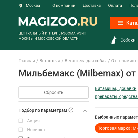
Москва
О компании
Доставка
Оплата
Пол
Ката
ЦЕНТРАЛЬНЫЙ ИНТЕРНЕТ-ЗООМАГАЗИН
МОСКВЫ И МОСКОВСКОЙ ОБЛАСТИ
Собаки
Главная
Ветаптека
Ветаптека для собак
От гельминто
Мильбемакс (Milbemax) от 
Витамины, добавки
Сбросить
препараты, средства
Подбор по параметрам
Выбранные парамет
Акция
Торговая марка:
Ми
Новинка