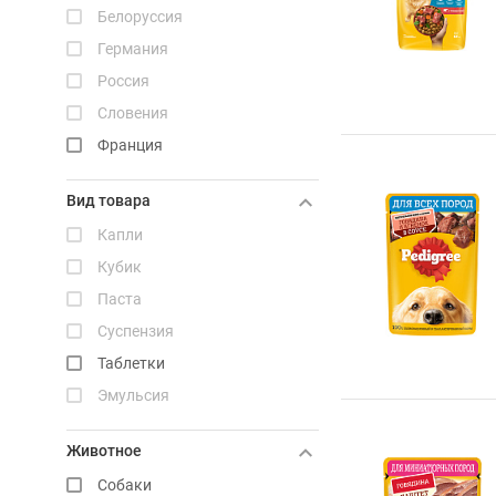
Мильбецин
Белоруссия
Мильмакс-Нита
Германия
Пинпрамиль
Россия
Бимаксгард ТАБС
Словения
Франция
Вид товара
Капли
Кубик
Паста
Суспензия
Таблетки
Эмульсия
Животное
Собаки