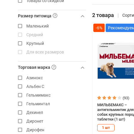
Товары со скидкой
2 товара
Сорти
Размер питомца
Маленький
-6%
Средний
Крупный
Для всех размеров
Торговая марка
Азинокс
Альбен С
Гельмимакс
(93)
Гельминтал
МИЛЬБЕМАКС –
антигельминтик для
Дехинел
собак крупных пород
таблетки (1 шт)
Диронет
1 шт
Дирофен