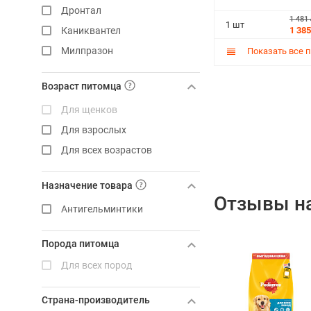
Дронтал
1 481
1 шт
1 385
Каниквантел
Милпразон
Показать все 
Мильбемакс
Возраст питомца
Мильпро
Для щенков
Поливеркан
Для взрослых
Празител
Для всех возрастов
Празицид
Пчелодар
Назначение товара
Фебтал
Отзывы на
Антигельминтики
Фенпраз
Чистотел
Порода питомца
Эндогард
Для всех пород
Supramil
Квантум
Страна-производитель