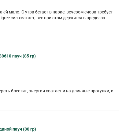
 ей мало. С утра бегает в парке, вечером снова требует
ree сил хватает, вес при этом держится в пределах
8610 пауч (85 гр)
рсть блестит, энергии хватает и на длинные прогулки, и
иной пауч (80 гр)