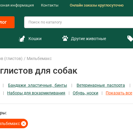
езная информация
Контакты
Онлайн заказы круглосуточно
лог
Кошки
Другие животные
в (глистов)
Мильбемакс
глистов для собак
Бандажи эластичные, бинты
Ветеринарные паспорта
Наборы для вскармиливания
Обувь, носки
Показать все
ры:
льбемакс