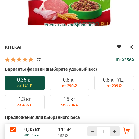
Увеличить изображение
KITEKAT
27
ID: 93569
Варианты фасовки (выберите удобный вес)
0,35 кг
0,8 кг
0,8 кг УЦ
от 141 ₽
от 290 ₽
от 209 ₽
1,3 кг
15 кг
от 465 ₽
от 5 236 ₽
Предложения для выбранного веса
0,35 кг
141 ₽
403 ₽ за кг
153 ₽